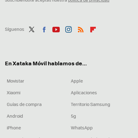
Síguenos
Twit
Fac
You
Inst
RSS
Flip
ter
ebo
tub
agr
boa
ok
e
am
rd
En Xataka Móvil hablamos de...
Movistar
Apple
Xiaomi
Aplicaciones
Guías de compra
Territorio Samsung
Android
5g
iPhone
WhatsApp