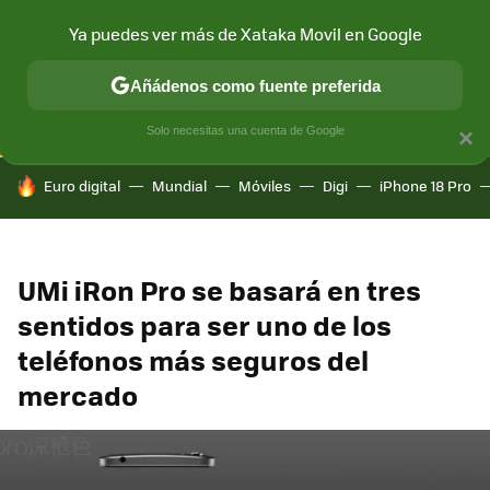
Ya puedes ver más de Xataka Movil en Google
CONECTIVIDAD
MÓVIL Y SOCIEDAD
APLICACIONES
COM
Añádenos como fuente preferida
Solo necesitas una cuenta de Google
×
HOY SE HABLA DE
Euro digital
Mundial
Móviles
Digi
iPhone 18 Pro
UMi iRon Pro se basará en tres
sentidos para ser uno de los
teléfonos más seguros del
mercado