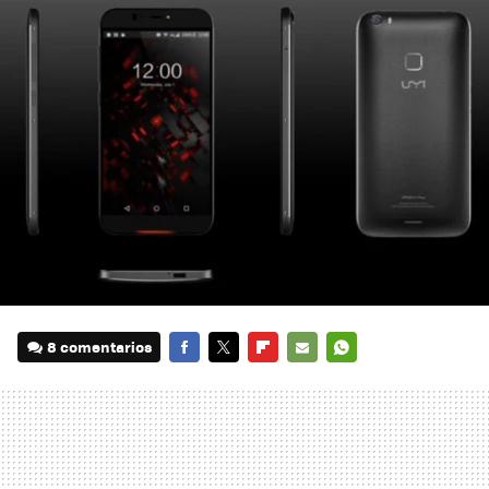
8 comentarios
FACEBOOK
TWITTER
FLIPBOARD
E-
WHATSAPP
MAIL