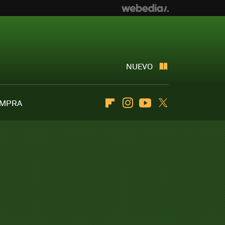
NUEVO
OMPRA
Flipboard
Instagram
Youtube
Twitter