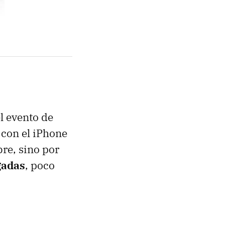
l evento de
 con el iPhone
bre, sino por
gadas
, poco