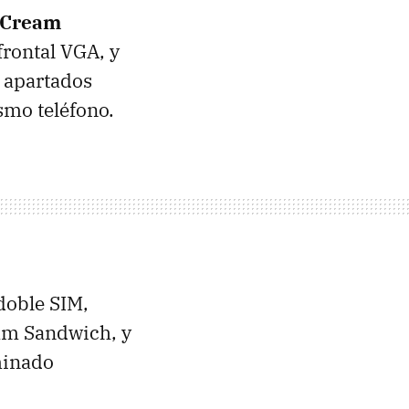
 Cream
frontal
VGA
, y
s apartados
smo teléfono.
 doble
SIM
,
eam Sandwich, y
minado