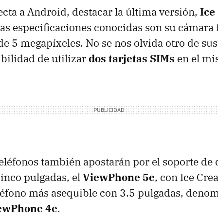
ecta a Android, destacar la última versión,
Ice
ras especificaciones conocidas son su cámara 
 de 5 megapíxeles. No se nos olvida otro de su
sibilidad de utilizar
dos tarjetas
SIM
s
en el mi
teléfonos también apostarán por el soporte de
inco pulgadas, el
ViewPhone 5e
, con Ice Cr
léfono más asequible con 3.5 pulgadas, deno
ewPhone 4e
.