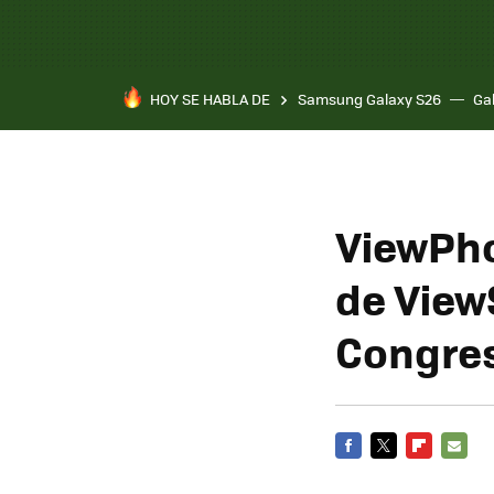
HOY SE HABLA DE
Samsung Galaxy S26
Ga
ViewPho
de View
Congre
FACEBOOK
TWITTER
FLIPBOARD
E-