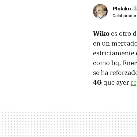
Plokiko
Colaborador
Wiko
es otro d
en un mercado 
estrictamente
como bq, Ener
se ha reforzad
4G
que ayer
r