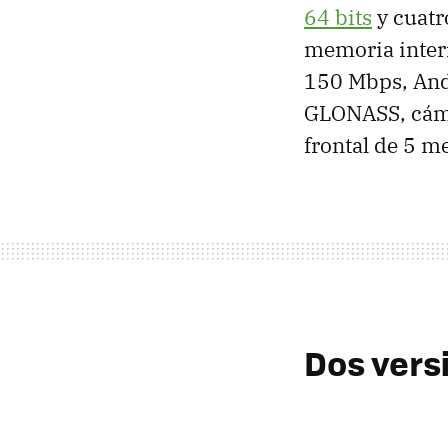
64 bits
y cuatr
memoria inter
150 Mbps, And
GLONASS, cáma
frontal de 5 m
Dos vers