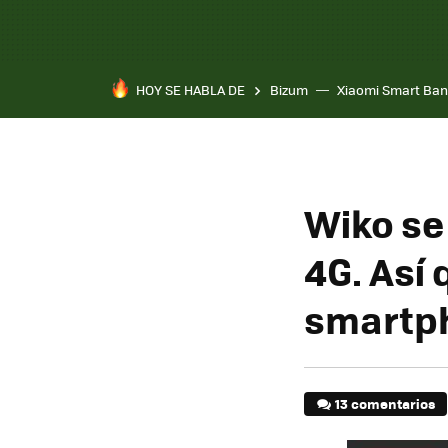
HOY SE HABLA DE
Bizum
Xiaomi Smart Ban
Wiko se
4G. Así
smartp
13 comentarios