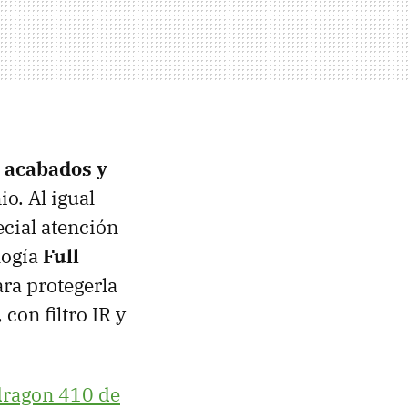
 acabados y
o. Al igual
cial atención
logía
Full
ra protegerla
, con filtro IR y
ragon 410 de