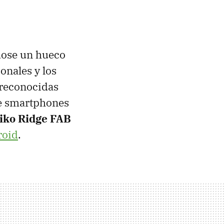
ndose un hueco
onales y los
 reconocidas
de smartphones
iko Ridge FAB
roid
.