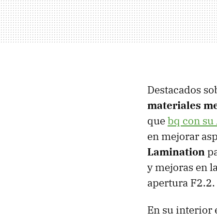
Destacados so
materiales me
que
bq con su
en mejorar asp
Lamination
pa
y mejoras en l
apertura F2.2.
En su interio