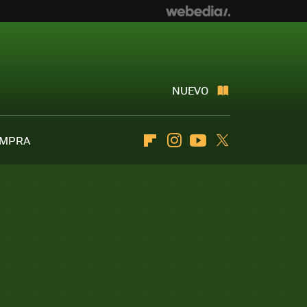
NUEVO
OMPRA
Flipboard
Instagram
Youtube
Twitter