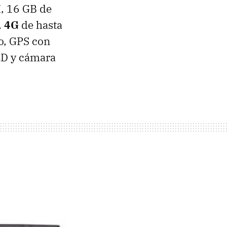
M
, 16 GB de
,
4G
de hasta
o, GPS con
ED y cámara