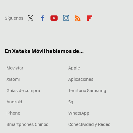
Síguenos
Twit
Fac
You
Inst
RSS
Flip
ter
ebo
tub
agr
boa
ok
e
am
rd
En Xataka Móvil hablamos de...
Movistar
Apple
Xiaomi
Aplicaciones
Guías de compra
Territorio Samsung
Android
5g
iPhone
WhatsApp
Smartphones Chinos
Conectividad y Redes