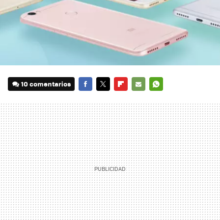
10 comentarios
FACEBOOK
TWITTER
FLIPBOARD
E-
WHATSAPP
MAIL