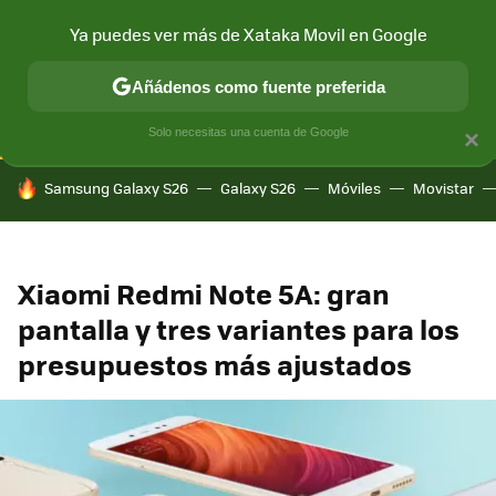
Ya puedes ver más de Xataka Movil en Google
CONECTIVIDAD
MÓVIL Y SOCIEDAD
APLICACIONES
COM
Añádenos como fuente preferida
Solo necesitas una cuenta de Google
×
HOY SE HABLA DE
Samsung Galaxy S26
Galaxy S26
Móviles
Movistar
Xiaomi Redmi Note 5A: gran
pantalla y tres variantes para los
presupuestos más ajustados