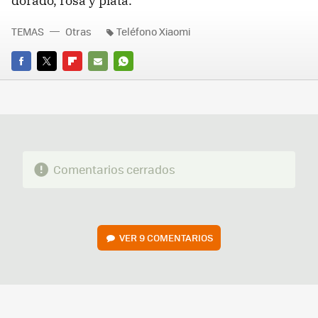
dorado, rosa y plata.
TEMAS
Otras
Teléfono Xiaomi
FACEBOOK
TWITTER
FLIPBOARD
E-
WHATSAPP
MAIL
Comentarios cerrados
VER
9 COMENTARIOS