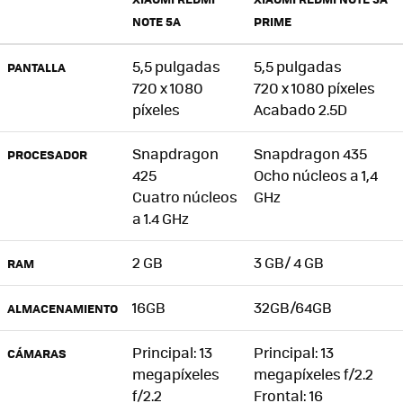
NOTE 5A
PRIME
5,5 pulgadas
5,5 pulgadas
PANTALLA
720 x 1080
720 x 1080 píxeles
píxeles
Acabado 2.5D
Snapdragon
Snapdragon 435
PROCESADOR
425
Ocho núcleos a 1,4
Cuatro núcleos
GHz
a 1.4 GHz
2 GB
3 GB/ 4 GB
RAM
16GB
32GB/64GB
ALMACENAMIENTO
Principal: 13
Principal: 13
CÁMARAS
megapíxeles
megapíxeles f/2.2
f/2.2
Frontal: 16