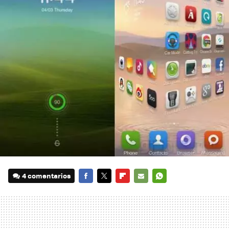
4 comentarios
FACEBOOK
TWITTER
FLIPBOARD
E-
WHATSAPP
MAIL