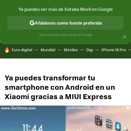
Ya puedes ver más de Xataka Movil en Google
CONECTIVIDAD
MÓVIL Y SOCIEDAD
APLICACIONES
COM
Añádenos como fuente preferida
Solo necesitas una cuenta de Google
×
HOY SE HABLA DE
Euro digital
Mundial
Móviles
Digi
iPhone 18 Pro
Ya puedes transformar tu
smartphone con Android en un
Xiaomi gracias a MIUI Express