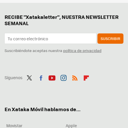
RECIBE "Xatakaletter", NUESTRA NEWSLETTER
SEMANAL
SUSCRIBIR
Suscribiéndote aceptas nuestra
política de privacidad
Síguenos
Twit
Fac
You
Inst
RSS
Flip
ter
ebo
tub
agr
boa
ok
e
am
rd
En Xataka Móvil hablamos de...
Movistar
Apple