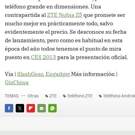
teléfono grande en dimensiones. Una
contrapartida al
ZTE Nubia Z5
que promete ser
mucho mejor en prácticamente todo, salvo
evidentemente el precio. Se desconoce su fecha
de lanzamiento, pero como es habitual en esta
época del año todos tenemos el punto de mira
puesto en
CES 2013
para la presentación oficial.
Vía |
SlashGear
,
Engadget
Más información |
GizChina
TEMAS
Otras
ZTE
Teléfono ZTE
Teléfono Androi
FACEBOOK
TWITTER
FLIPBOARD
E-
WHATSAPP
MAIL