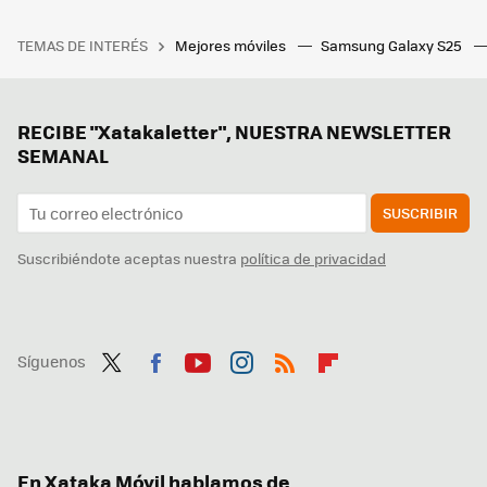
TEMAS DE INTERÉS
Mejores móviles
Samsung Galaxy S25
RECIBE "Xatakaletter", NUESTRA NEWSLETTER
SEMANAL
SUSCRIBIR
Suscribiéndote aceptas nuestra
política de privacidad
Síguenos
Twit
Fac
You
Inst
RSS
Flip
ter
ebo
tub
agr
boa
ok
e
am
rd
En Xataka Móvil hablamos de...