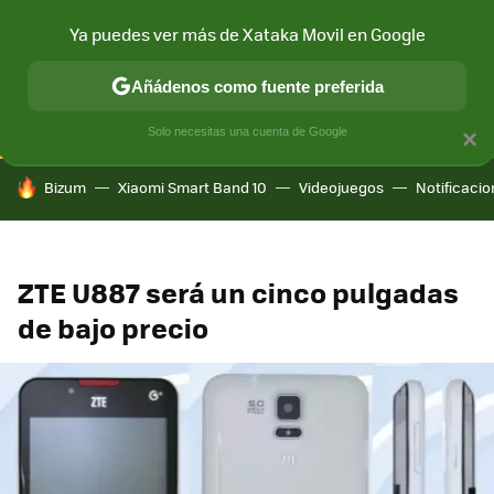
Ya puedes ver más de Xataka Movil en Google
CONECTIVIDAD
MÓVIL Y SOCIEDAD
APLICACIONES
COM
Añádenos como fuente preferida
Solo necesitas una cuenta de Google
×
HOY SE HABLA DE
Bizum
Xiaomi Smart Band 10
Videojuegos
Notificaci
ZTE U887 será un cinco pulgadas
de bajo precio