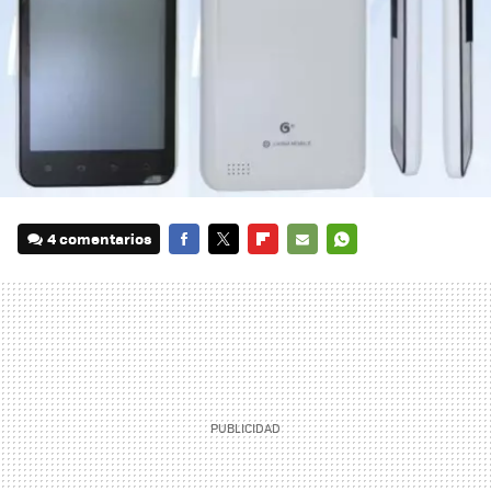
4 comentarios
FACEBOOK
TWITTER
FLIPBOARD
E-
WHATSAPP
MAIL