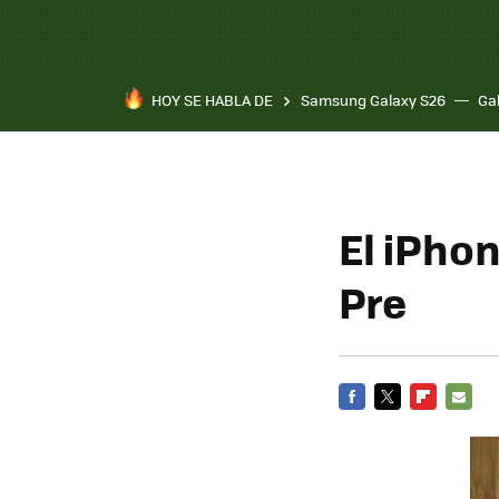
HOY SE HABLA DE
Samsung Galaxy S26
Ga
El iPhon
Pre
FACEBOOK
TWITTER
FLIPBOARD
E-
MAIL