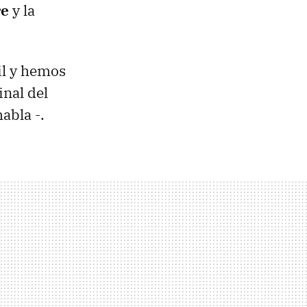
re
y la
l y hemos
inal del
abla -.