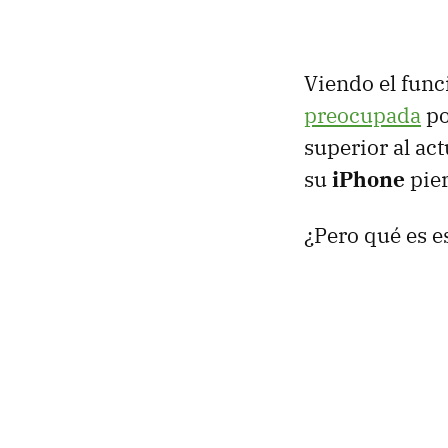
Viendo el fun
preocupada
po
superior al ac
su
iPhone
pier
¿Pero qué es e