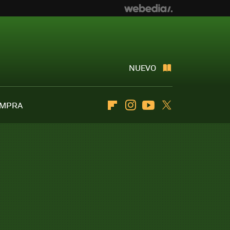
NUEVO
OMPRA
Flipboard
Instagram
Youtube
Twitter