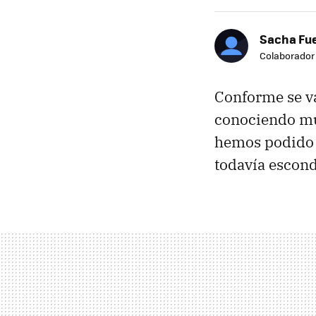
Sacha Fu
Colaborador
Conforme se va
conociendo muc
hemos podido c
todavía escon