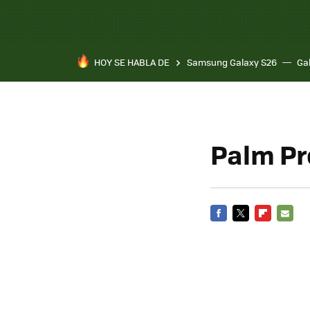
HOY SE HABLA DE
Samsung Galaxy S26
Ga
Palm Pr
FACEBOOK
TWITTER
FLIPBOARD
E-
MAIL