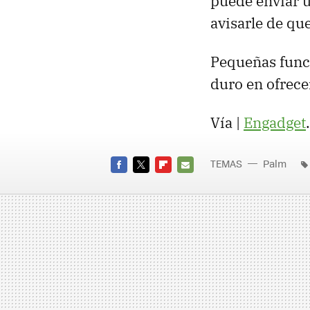
puede enviar u
avisarle de qu
Pequeñas func
duro en ofrecer
Vía |
Engadget
.
TEMAS
Palm
FACEBOOK
TWITTER
FLIPBOARD
E-
MAIL