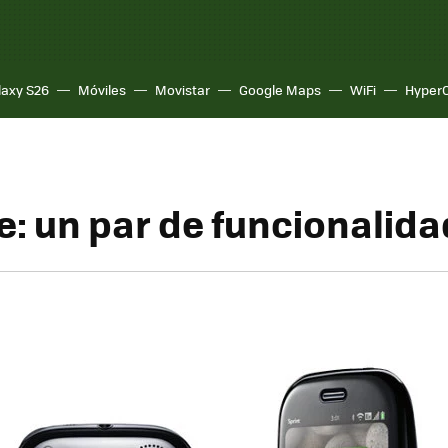
laxy S26
Móviles
Movistar
Google Maps
WiFi
Hyper
e: un par de funcionalid