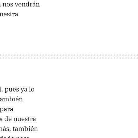
la nos vendrán
uestra
, pues ya lo
 también
para
ra de nuestra
emás, también