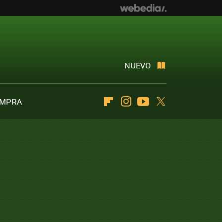
NUEVO
OMPRA
Flipboard
Instagram
Youtube
Twitter