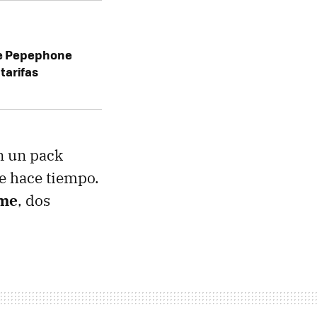
de Pepephone
tarifas
n un pack
e hace tiempo.
ime
, dos