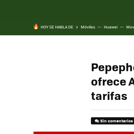
HOY SE HABLA DE
Móviles
Huawei
Mov
Pepepho
ofrece 
tarifas
Sin comentarios