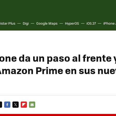
istar Plus
Digi
Google Maps
HyperOS
iOS 27
iPhone 
ne da un paso al frente 
Amazon Prime en sus nu
FACEBOOK
TWITTER
FLIPBOARD
E-