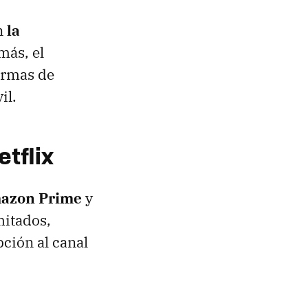
én
la
más, el
ormas de
il.
tflix
mazon Prime
y
mitados,
ción al canal