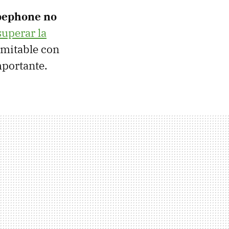
pephone no
superar la
imitable con
mportante.