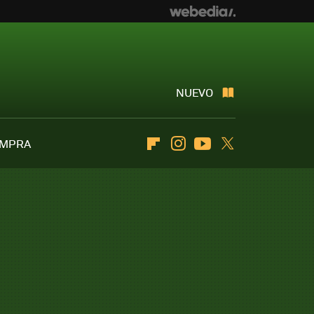
NUEVO
OMPRA
Flipboard
Instagram
Youtube
Twitter