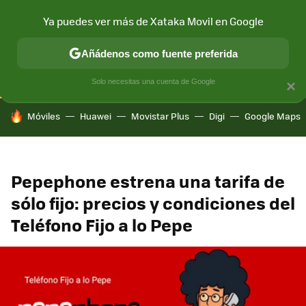
Ya puedes ver más de Xataka Movil en Google
CONECTIVIDAD
MÓVIL Y SOCIEDAD
APLICACIONES
COM
Añádenos como fuente preferida
Solo necesitas una cuenta de Google
×
HOY SE HABLA DE
Móviles
Huawei
Movistar Plus
Digi
Google Maps
Pepephone estrena una tarifa de
sólo fijo: precios y condiciones del
Teléfono Fijo a lo Pepe