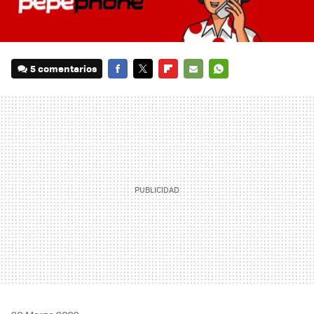
5 comentarios
FACEBOOK
TWITTER
FLIPBOARD
E-
WHATSAPP
MAIL