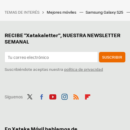
TEMAS DE INTERÉS
Mejores móviles
Samsung Galaxy S25
RECIBE "Xatakaletter", NUESTRA NEWSLETTER
SEMANAL
SUSCRIBIR
Suscribiéndote aceptas nuestra
política de privacidad
Síguenos
Twit
Fac
You
Inst
RSS
Flip
ter
ebo
tub
agr
boa
ok
e
am
rd
En Xataka Móvil hablamos de...