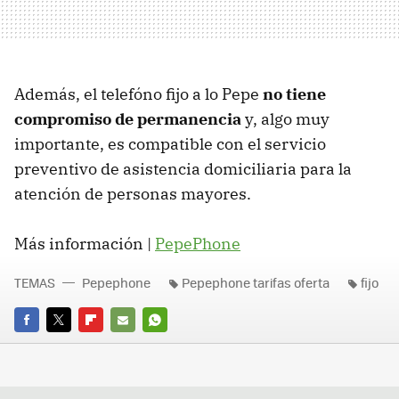
Además, el telefóno fijo a lo Pepe
no tiene
compromiso de permanencia
y, algo muy
importante, es compatible con el servicio
preventivo de asistencia domiciliaria para la
atención de personas mayores.
Más información |
PepePhone
TEMAS
Pepephone
Pepephone tarifas oferta
fijo
FACEBOOK
TWITTER
FLIPBOARD
E-
WHATSAPP
MAIL