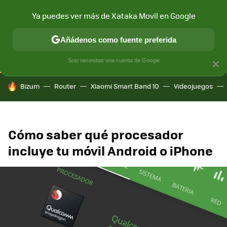
Ya puedes ver más de Xataka Movil en Google
CONECTIVIDAD
MÓVIL Y SOCIEDAD
APLICACIONES
COM
Añádenos como fuente preferida
Solo necesitas una cuenta de Google
×
HOY SE HABLA DE
Bizum
Router
Xiaomi Smart Band 10
Videojuegos
Cómo saber qué procesador
incluye tu móvil Android o iPhone