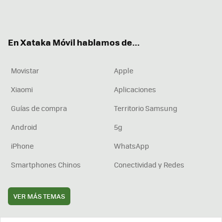
Twit
Fac
You
Inst
RSS
Flip
ter
ebo
tub
agr
boa
ok
e
am
rd
En Xataka Móvil hablamos de...
Movistar
Apple
Xiaomi
Aplicaciones
Guías de compra
Territorio Samsung
Android
5g
iPhone
WhatsApp
Smartphones Chinos
Conectividad y Redes
VER MÁS TEMAS