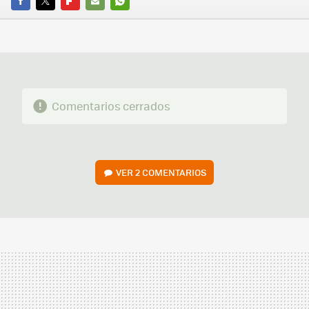
FACEBOOK
TWITTER
FLIPBOARD
E-
WHATSAPP
MAIL
Comentarios cerrados
VER
2 COMENTARIOS