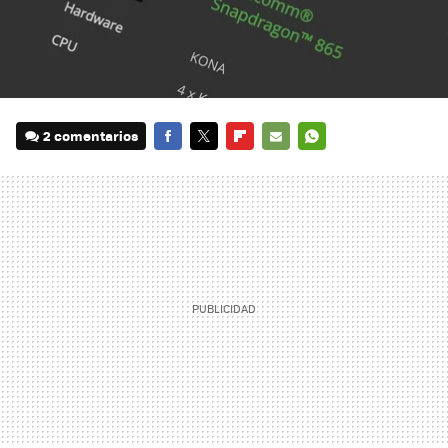
2 comentarios
FACEBOOK
TWITTER
FLIPBOARD
E-
WHATSAPP
MAIL