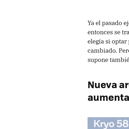
Ya el pasado e
entonces se tr
elegía si opta
cambiado. Pe
supone también
Nueva ar
aument