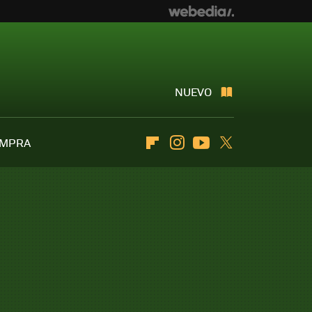
NUEVO
OMPRA
Flipboard
Instagram
Youtube
Twitter