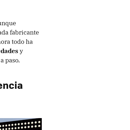
aunque
ada fabricante
hora todo ha
edades
y
a paso.
encia