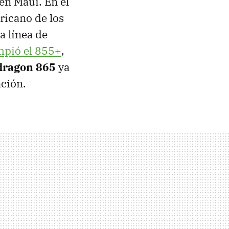
n Maui. En el
ricano de los
la línea de
mpió el 855+
,
dragon 865
ya
ación.