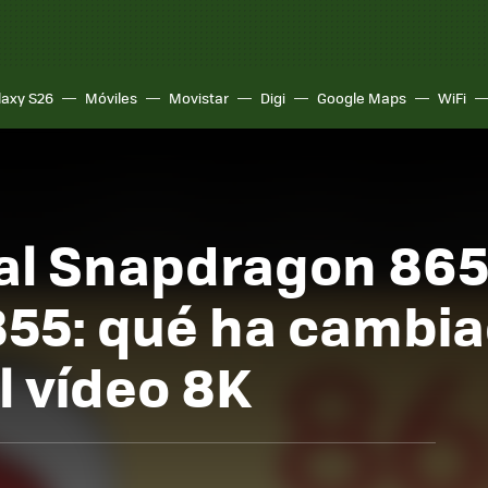
laxy S26
Móviles
Movistar
Digi
Google Maps
WiFi
al Snapdragon 865 
55: qué ha cambiad
l vídeo 8K