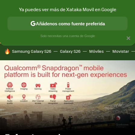
Ya puedes ver más de Xataka Movil en Google
CONECTIVIDAD
MÓVIL Y SOCIEDAD
APLICACIONES
COM
Añádenos como fuente preferida
Solo necesitas una cuenta de Google
×
HOY SE HABLA DE
Samsung Galaxy S26
Galaxy S26
Móviles
Movistar