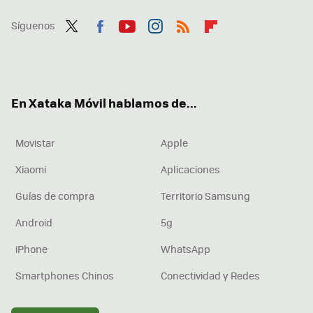
Síguenos
Twit
Fac
You
Inst
RSS
Flip
ter
ebo
tub
agr
boa
ok
e
am
rd
En Xataka Móvil hablamos de...
Movistar
Apple
Xiaomi
Aplicaciones
Guías de compra
Territorio Samsung
Android
5g
iPhone
WhatsApp
Smartphones Chinos
Conectividad y Redes