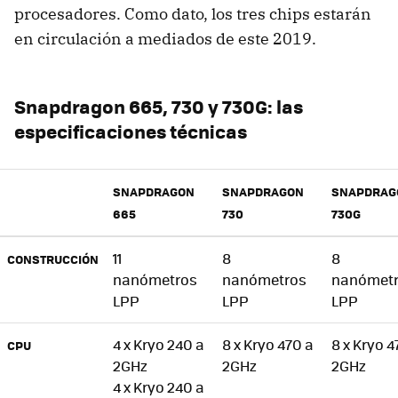
procesadores. Como dato, los tres chips estarán
en circulación a mediados de este 2019.
Snapdragon 665, 730 y 730G: las
especificaciones técnicas
SNAPDRAGON
SNAPDRAGON
SNAPDRAG
665
730
730G
11
8
8
CONSTRUCCIÓN
nanómetros
nanómetros
nanómet
LPP
LPP
LPP
4 x Kryo 240 a
8 x Kryo 470 a
8 x Kryo 4
CPU
2GHz
2GHz
2GHz
4 x Kryo 240 a