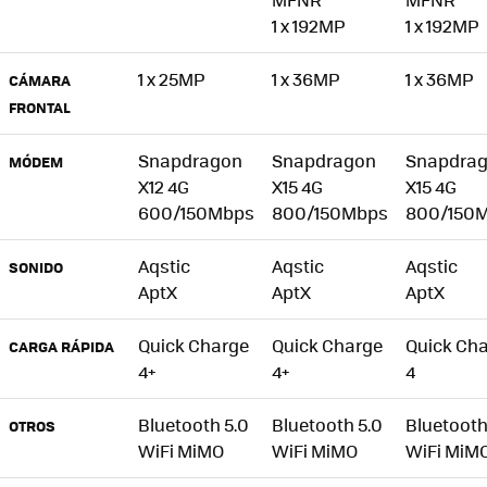
1 x 192MP
1 x 192MP
1 x 25MP
1 x 36MP
1 x 36MP
CÁMARA
FRONTAL
Snapdragon
Snapdragon
Snapdra
MÓDEM
X12 4G
X15 4G
X15 4G
600/150Mbps
800/150Mbps
800/150
Aqstic
Aqstic
Aqstic
SONIDO
AptX
AptX
AptX
Quick Charge
Quick Charge
Quick Ch
CARGA RÁPIDA
4+
4+
4
Bluetooth 5.0
Bluetooth 5.0
Bluetooth
OTROS
WiFi MiMO
WiFi MiMO
WiFi MiM