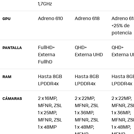
1,7GHz
Adreno 610
Adreno 618
Adreno 61
GPU
+25% de
potencia
FullHD+
QHD+
QHD+
PANTALLA
Externa
Externa UHD
Externa 
FullhD
Hasta 8GB
Hasta 8GB
Hasta 8G
RAM
LPDDR4x
LPDDR4x
LPDDR4x
2 x 16MP,
2 x 22MP,
2 x 22MP,
CÁMARAS
MFNR, ZSL
MFNR, ZSL
MFNR, ZS
1 x 25MP,
1 x 36MP,
1 x 36MP,
MFNR, ZSL
MFNR, ZSL
MFNR, ZS
1 x 48MP
1 x 48MP,
1 x 48MP,
MFNR
MFNR