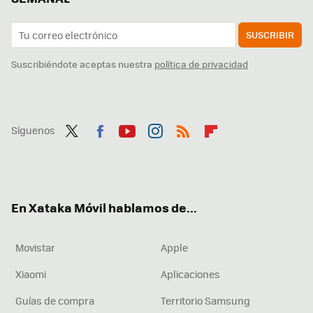
SUSCRIBIR
Suscribiéndote aceptas nuestra
política de privacidad
Síguenos
Twit
Fac
You
Inst
RSS
Flip
ter
ebo
tub
agr
boa
ok
e
am
rd
En Xataka Móvil hablamos de...
Movistar
Apple
Xiaomi
Aplicaciones
Guías de compra
Territorio Samsung