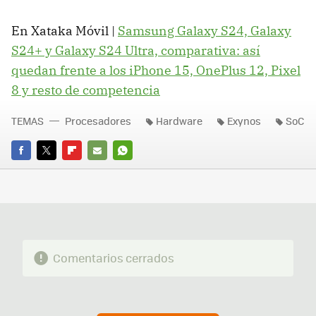
En Xataka Móvil |
Samsung Galaxy S24, Galaxy
S24+ y Galaxy S24 Ultra, comparativa: así
quedan frente a los iPhone 15, OnePlus 12, Pixel
8 y resto de competencia
TEMAS
Procesadores
Hardware
Exynos
SoC
FACEBOOK
TWITTER
FLIPBOARD
E-
WHATSAPP
MAIL
Comentarios cerrados