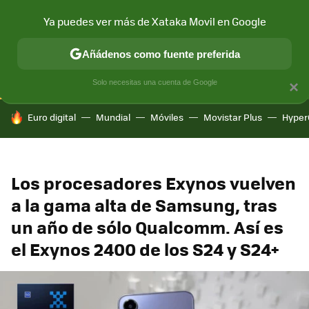
Ya puedes ver más de Xataka Movil en Google
CONECTIVIDAD
MÓVIL Y SOCIEDAD
APLICACIONES
COM
Añádenos como fuente preferida
Solo necesitas una cuenta de Google
×
HOY SE HABLA DE
Euro digital
Mundial
Móviles
Movistar Plus
Hyper
Los procesadores Exynos vuelven
a la gama alta de Samsung, tras
un año de sólo Qualcomm. Así es
el Exynos 2400 de los S24 y S24+