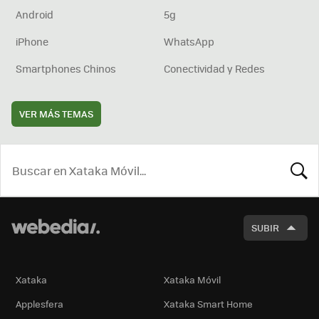
Android
5g
iPhone
WhatsApp
Smartphones Chinos
Conectividad y Redes
VER MÁS TEMAS
BUSCA
SUBIR
Xataka
Xataka Móvil
Applesfera
Xataka Smart Home