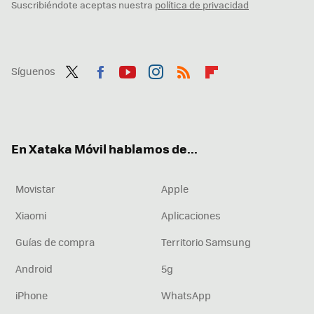
Suscribiéndote aceptas nuestra
política de privacidad
Síguenos
Twit
Fac
You
Inst
RSS
Flip
ter
ebo
tub
agr
boa
ok
e
am
rd
En Xataka Móvil hablamos de...
Movistar
Apple
Xiaomi
Aplicaciones
Guías de compra
Territorio Samsung
Android
5g
iPhone
WhatsApp