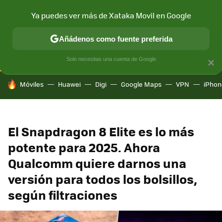
Ya puedes ver más de Xataka Movil en Google
CONECTIVIDAD
MÓVIL Y SOCIEDAD
APLICACIONES
COM
Añádenos como fuente preferida
Solo necesitas una cuenta de Google
×
HOY SE HABLA DE
Móviles
Huawei
Digi
Google Maps
VPN
iPhon
El Snapdragon 8 Elite es lo más
potente para 2025. Ahora
Qualcomm quiere darnos una
versión para todos los bolsillos,
según filtraciones