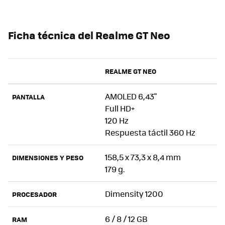
Ficha técnica del Realme GT Neo
REALME GT NEO
AMOLED 6,43"
PANTALLA
Full HD+
120 Hz
Respuesta táctil 360 Hz
158,5 x 73,3 x 8,4 mm
DIMENSIONES Y PESO
179 g.
Dimensity 1200
PROCESADOR
6 / 8 / 12 GB
RAM