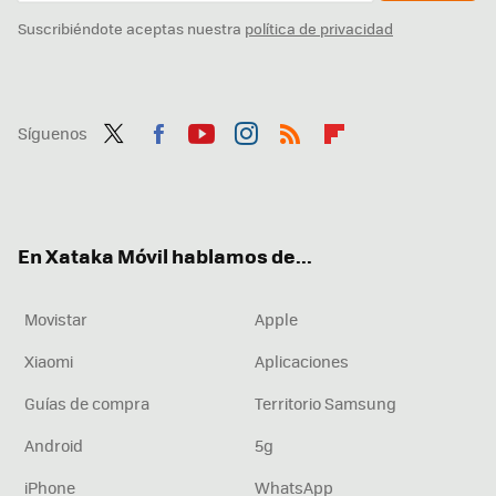
Suscribiéndote aceptas nuestra
política de privacidad
Síguenos
Twit
Fac
You
Inst
RSS
Flip
ter
ebo
tub
agr
boa
ok
e
am
rd
En Xataka Móvil hablamos de...
Movistar
Apple
Xiaomi
Aplicaciones
Guías de compra
Territorio Samsung
Android
5g
iPhone
WhatsApp