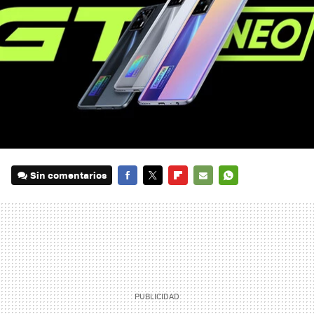
Sin comentarios
FACEBOOK
TWITTER
FLIPBOARD
E-
WHATSAPP
MAIL