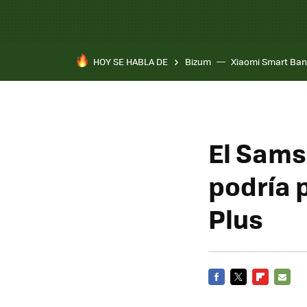
HOY SE HABLA DE
Bizum
Xiaomi Smart Ban
El Sams
podría 
Plus
FACEBOOK
TWITTER
FLIPBOARD
E-