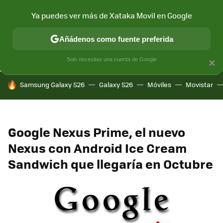
Ya puedes ver más de Xataka Movil en Google
CONECTIVIDAD
MÓVIL Y SOCIEDAD
APLICACIONES
COM
Añádenos como fuente preferida
Solo necesitas una cuenta de Google
×
HOY SE HABLA DE
Samsung Galaxy S26
Galaxy S26
Móviles
Movistar
Google Nexus Prime, el nuevo
Nexus con Android Ice Cream
Sandwich que llegaría en Octubre