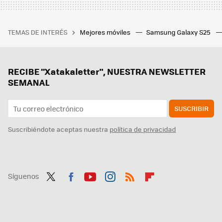
TEMAS DE INTERÉS
Mejores móviles
Samsung Galaxy S25
RECIBE "Xatakaletter", NUESTRA NEWSLETTER
SEMANAL
SUSCRIBIR
Suscribiéndote aceptas nuestra
política de privacidad
Síguenos
Twit
Fac
You
Inst
RSS
Flip
ter
ebo
tub
agr
boa