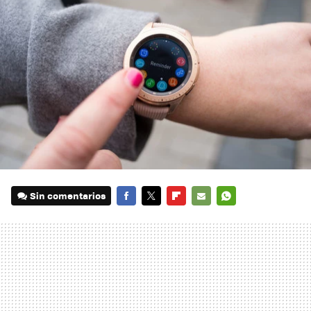
Sin comentarios
FACEBOOK
TWITTER
FLIPBOARD
E-
WHATSAPP
MAIL