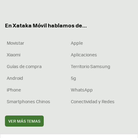
Twit
Fac
You
Inst
RSS
Flip
ter
ebo
tub
agr
boa
ok
e
am
rd
En Xataka Móvil hablamos de...
Movistar
Apple
Xiaomi
Aplicaciones
Guías de compra
Territorio Samsung
Android
5g
iPhone
WhatsApp
Smartphones Chinos
Conectividad y Redes
VER MÁS TEMAS