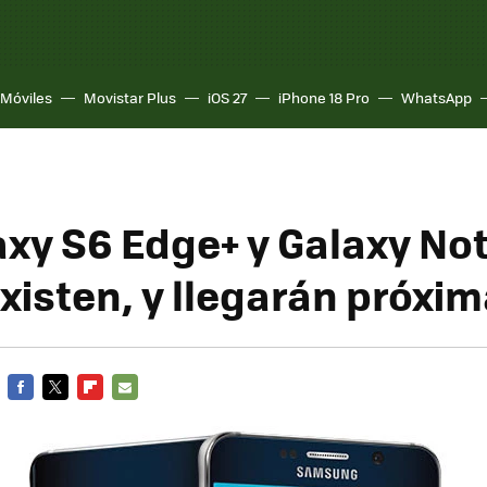
Móviles
Movistar Plus
iOS 27
iPhone 18 Pro
WhatsApp
axy S6 Edge+ y Galaxy Not
existen, y llegarán próx
FACEBOOK
TWITTER
FLIPBOARD
E-
MAIL