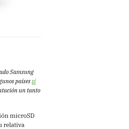
n lado Samsung
algunos países
sí
ntación un tanto
ción microSD
 relativa