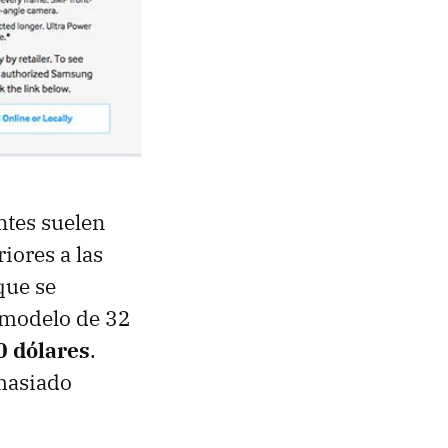
ntes suelen
iores a las
que se
l modelo de 32
0 dólares
.
emasiado