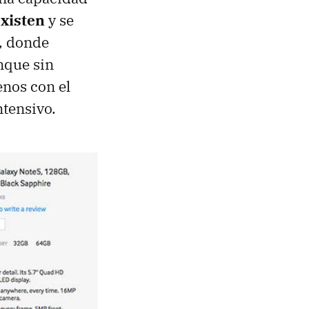
existen
y se
, donde
nque sin
nos con el
ntensivo.