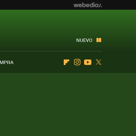
NUEVO
OMPRA
Flipboard
Instagram
Youtube
Twitter