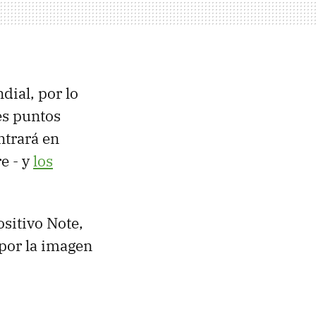
dial, por lo
es puntos
ntrará en
e - y
los
ositivo Note,
 por la imagen