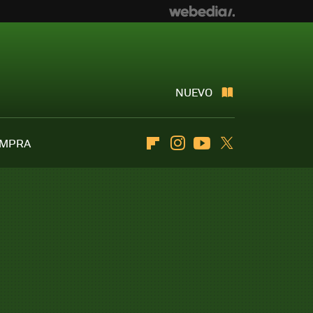
NUEVO
OMPRA
Flipboard
Instagram
Youtube
Twitter