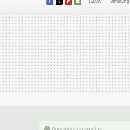
TEMAS
Samsung
FACEBOOK
TWITTER
FLIPBOARD
E-
MAIL
Comentarios cerrados