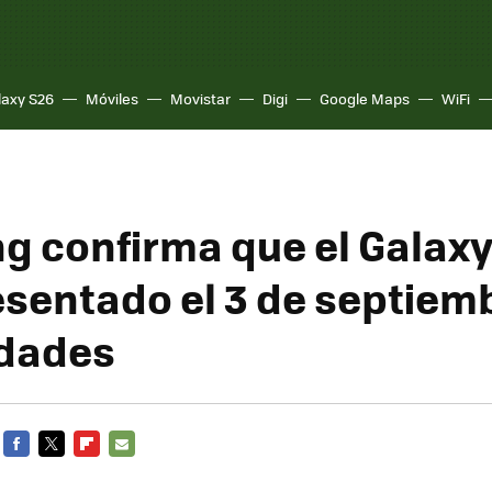
laxy S26
Móviles
Movistar
Digi
Google Maps
WiFi
 confirma que el Galaxy
esentado el 3 de septiemb
udades
FACEBOOK
TWITTER
FLIPBOARD
E-