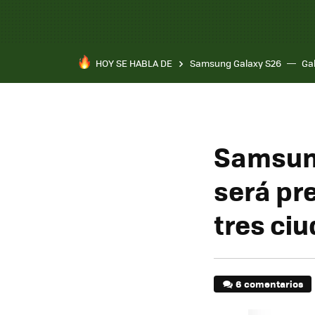
HOY SE HABLA DE
Samsung Galaxy S26
Ga
Samsung
será pr
tres ci
6 comentarios