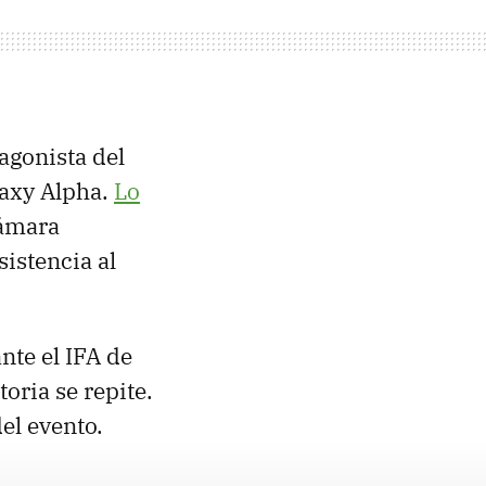
agonista del
laxy Alpha.
Lo
cámara
istencia al
nte el IFA de
toria se repite.
el evento.