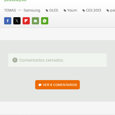
TEMAS
Samsung
OLED
Youm
CES 2013
pa
FACEBOOK
TWITTER
FLIPBOARD
E-
WHATSAPP
MAIL
Comentarios cerrados
VER
8 COMENTARIOS