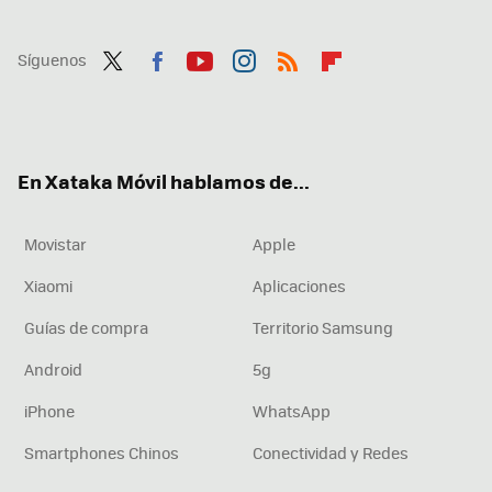
Síguenos
Twit
Fac
You
Inst
RSS
Flip
ter
ebo
tub
agr
boa
ok
e
am
rd
En Xataka Móvil hablamos de...
Movistar
Apple
Xiaomi
Aplicaciones
Guías de compra
Territorio Samsung
Android
5g
iPhone
WhatsApp
Smartphones Chinos
Conectividad y Redes