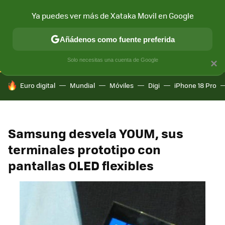
Ya puedes ver más de Xataka Movil en Google
CONECTIVIDAD
MÓVIL Y SOCIEDAD
APLICACIONES
COM
Añádenos como fuente preferida
Solo necesitas una cuenta de Google
×
HOY SE HABLA DE
Euro digital
Mundial
Móviles
Digi
iPhone 18 Pro
Samsung desvela YOUM, sus
terminales prototipo con
pantallas OLED flexibles