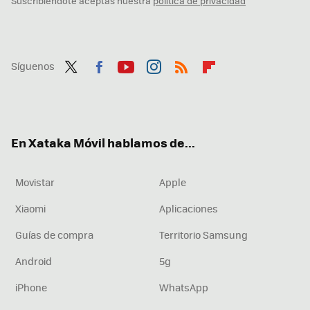
Suscribiéndote aceptas nuestra
política de privacidad
Síguenos
Twit
Fac
You
Inst
RSS
Flip
ter
ebo
tub
agr
boa
ok
e
am
rd
En Xataka Móvil hablamos de...
Movistar
Apple
Xiaomi
Aplicaciones
Guías de compra
Territorio Samsung
Android
5g
iPhone
WhatsApp