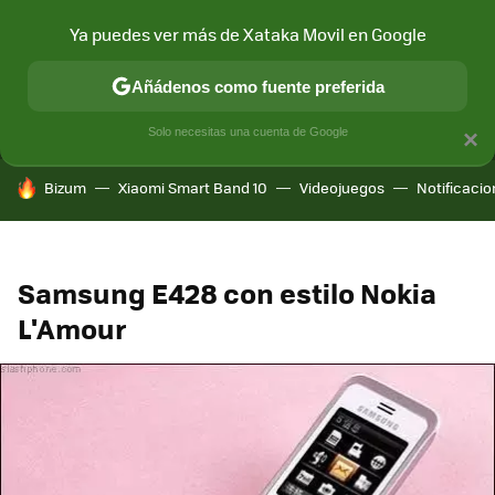
Ya puedes ver más de Xataka Movil en Google
MENÚ
NUEVO
Añádenos como fuente preferida
CONECTIVIDAD
MÓVIL Y SOCIEDAD
APLICACIONES
COM
Solo necesitas una cuenta de Google
×
HOY SE HABLA DE
Bizum
Xiaomi Smart Band 10
Videojuegos
Notificaci
Samsung E428 con estilo Nokia
L'Amour