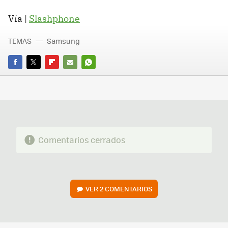
Vía |
Slashphone
TEMAS
Samsung
FACEBOOK
TWITTER
FLIPBOARD
E-
WHATSAPP
MAIL
Comentarios cerrados
VER
2 COMENTARIOS