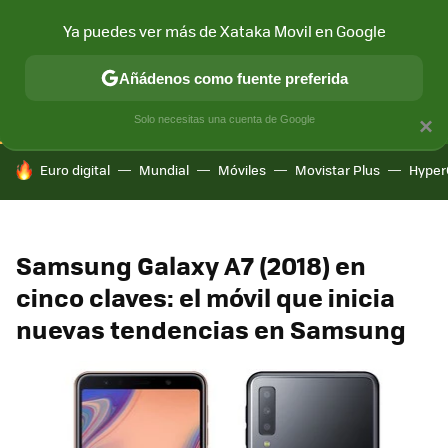
Ya puedes ver más de Xataka Movil en Google
CONECTIVIDAD
MÓVIL Y SOCIEDAD
APLICACIONES
COM
Añádenos como fuente preferida
Solo necesitas una cuenta de Google
×
HOY SE HABLA DE
Euro digital
Mundial
Móviles
Movistar Plus
Hyper
Samsung Galaxy A7 (2018) en
cinco claves: el móvil que inicia
nuevas tendencias en Samsung