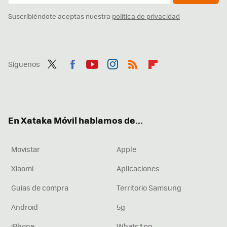
Suscribiéndote aceptas nuestra
política de privacidad
Síguenos
Twit
Fac
You
Inst
RSS
Flip
ter
ebo
tub
agr
boa
ok
e
am
rd
En Xataka Móvil hablamos de...
Movistar
Apple
Xiaomi
Aplicaciones
Guías de compra
Territorio Samsung
Android
5g
iPhone
WhatsApp