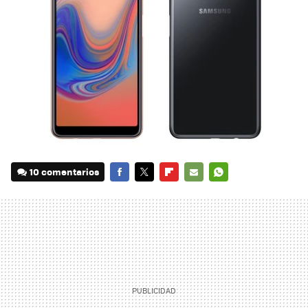
10 comentarios
FACEBOOK
TWITTER
FLIPBOARD
E-
WHATSAPP
MAIL