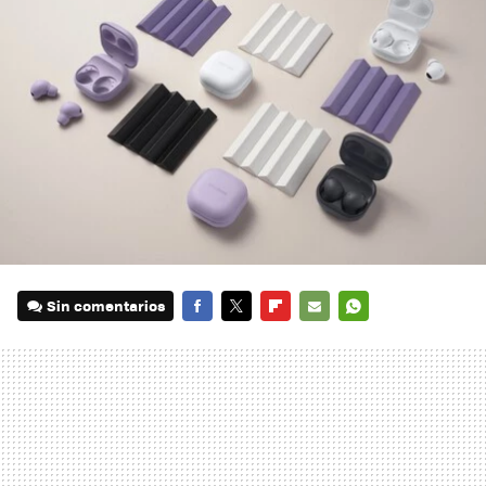
Sin comentarios
FACEBOOK
TWITTER
FLIPBOARD
E-
WHATSAPP
MAIL