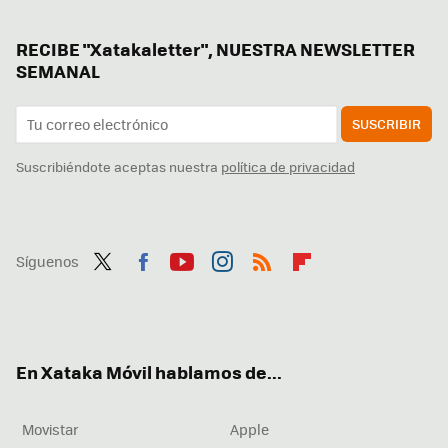
RECIBE "Xatakaletter", NUESTRA NEWSLETTER
SEMANAL
SUSCRIBIR
Suscribiéndote aceptas nuestra
política de privacidad
Síguenos
Twit
Fac
You
Inst
RSS
Flip
ter
ebo
tub
agr
boa
ok
e
am
rd
En Xataka Móvil hablamos de...
Movistar
Apple