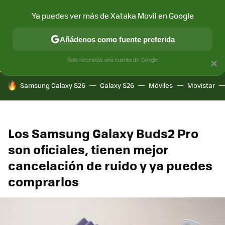
Ya puedes ver más de Xataka Movil en Google
CONECTIVIDAD
MÓVIL Y SOCIEDAD
APLICACIONES
COM
Añádenos como fuente preferida
Solo necesitas una cuenta de Google
×
HOY SE HABLA DE
Samsung Galaxy S26
Galaxy S26
Móviles
Movistar
Los Samsung Galaxy Buds2 Pro
son oficiales, tienen mejor
cancelación de ruido y ya puedes
comprarlos