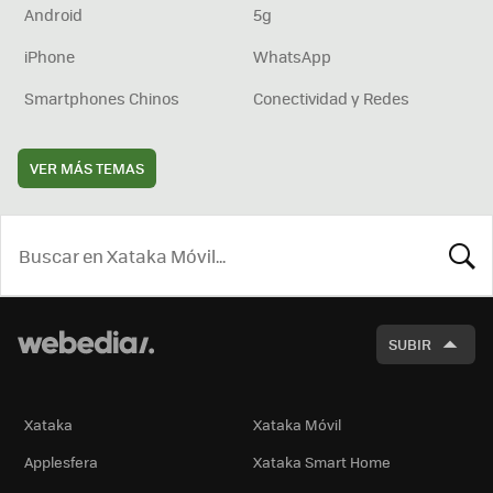
Android
5g
iPhone
WhatsApp
Smartphones Chinos
Conectividad y Redes
VER MÁS TEMAS
BUSCA
SUBIR
Xataka
Xataka Móvil
Applesfera
Xataka Smart Home