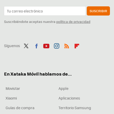
SUSCRIBIR
Suscribiéndote aceptas nuestra
política de privacidad
Síguenos
Twit
Fac
You
Inst
RSS
Flip
ter
ebo
tub
agr
boa
ok
e
am
rd
En Xataka Móvil hablamos de...
Movistar
Apple
Xiaomi
Aplicaciones
Guías de compra
Territorio Samsung