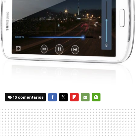
15 comentarios
FACEBOOK
TWITTER
FLIPBOARD
E-
WHATSAPP
MAIL