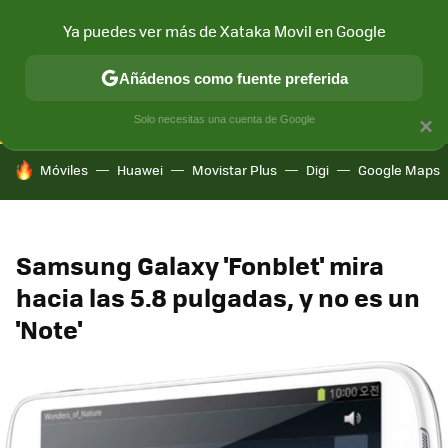
Ya puedes ver más de Xataka Movil en Google
CONECTIVIDAD
MÓVIL Y SOCIEDAD
APLICACIONES
COM
Añádenos como fuente preferida
Solo necesitas una cuenta de Google
×
HOY SE HABLA DE
Móviles
Huawei
Movistar Plus
Digi
Google Maps
Samsung Galaxy 'Fonblet' mira
hacia las 5.8 pulgadas, y no es un
'Note'