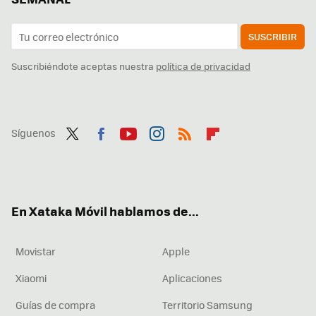
SUSCRIBIR
Suscribiéndote aceptas nuestra
política de privacidad
Síguenos
Twit
Fac
You
Inst
RSS
Flip
ter
ebo
tub
agr
boa
ok
e
am
rd
En Xataka Móvil hablamos de...
Movistar
Apple
Xiaomi
Aplicaciones
Guías de compra
Territorio Samsung