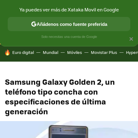
Ya puedes ver más de Xataka Movil en Google
CONECTIVIDAD
MÓVIL Y SOCIEDAD
APLICACIONES
COM
Añádenos como fuente preferida
Solo necesitas una cuenta de Google
×
HOY SE HABLA DE
Euro digital
Mundial
Móviles
Movistar Plus
Hyper
Samsung Galaxy Golden 2, un
teléfono tipo concha con
especificaciones de última
generación