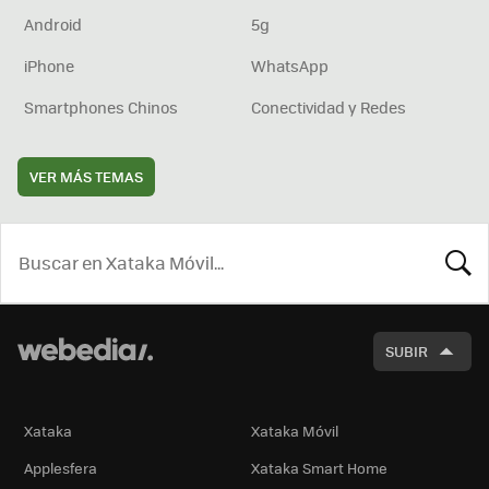
Android
5g
iPhone
WhatsApp
Smartphones Chinos
Conectividad y Redes
VER MÁS TEMAS
BUSCA
SUBIR
Xataka
Xataka Móvil
Applesfera
Xataka Smart Home