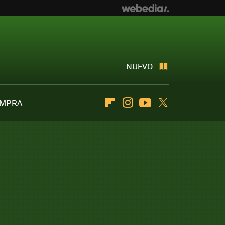
NUEVO
OMPRA
Flipboard
Instagram
Youtube
Twitter