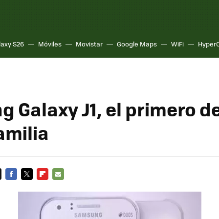
laxy S26
Móviles
Movistar
Google Maps
WiFi
Hyper
 Galaxy J1, el primero d
amilia
FACEBOOK
TWITTER
FLIPBOARD
E-
MAIL