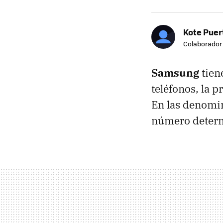
Kote Puer
Colaborador
Samsung
tien
teléfonos, la 
En las denomin
número determ