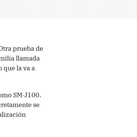
 Otra prueba de
milia llamada
 que la va a
como SM-J100.
cretamente se
alización