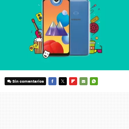
Sin comentarios
FACEBOOK
TWITTER
FLIPBOARD
E-
WHATSAPP
MAIL