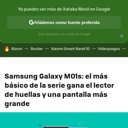
Ya puedes ver más de Xataka Movil en Google
CONECTIVIDAD
MÓVIL Y SOCIEDAD
APLICACIONES
COM
Añádenos como fuente preferida
Solo necesitas una cuenta de Google
×
HOY SE HABLA DE
Bizum
Router
Xiaomi Smart Band 10
Videojuegos
Samsung Galaxy M01s: el más
básico de la serie gana el lector
de huellas y una pantalla más
grande