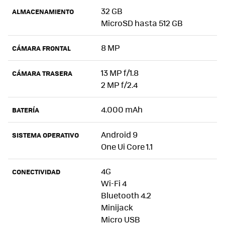
32 GB
ALMACENAMIENTO
MicroSD hasta 512 GB
8 MP
CÁMARA FRONTAL
13 MP f/1.8
CÁMARA TRASERA
2 MP f/2.4
4.000 mAh
BATERÍA
Android 9
SISTEMA OPERATIVO
One Ui Core 1.1
4G
CONECTIVIDAD
Wi-Fi 4
Bluetooth 4.2
Minijack
Micro USB