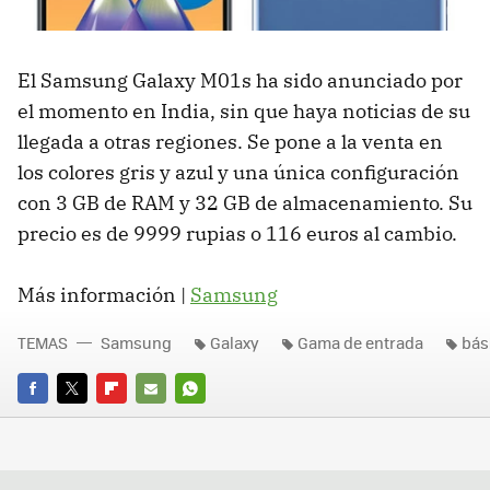
El Samsung Galaxy M01s ha sido anunciado por
el momento en India, sin que haya noticias de su
llegada a otras regiones. Se pone a la venta en
los colores gris y azul y una única configuración
con 3 GB de RAM y 32 GB de almacenamiento. Su
precio es de 9999 rupias o 116 euros al cambio.
Más información |
Samsung
TEMAS
Samsung
Galaxy
Gama de entrada
bás
FACEBOOK
TWITTER
FLIPBOARD
E-
WHATSAPP
MAIL