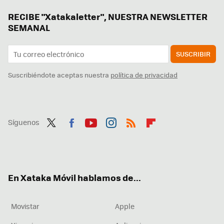
RECIBE "Xatakaletter", NUESTRA NEWSLETTER
SEMANAL
SUSCRIBIR
Suscribiéndote aceptas nuestra
política de privacidad
Síguenos
Twit
Fac
You
Inst
RSS
Flip
ter
ebo
tub
agr
boa
ok
e
am
rd
En Xataka Móvil hablamos de...
Movistar
Apple