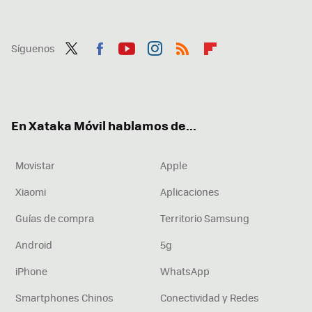
Síguenos
Twit
Fac
You
Inst
RSS
Flip
ter
ebo
tub
agr
boa
ok
e
am
rd
En Xataka Móvil hablamos de...
Movistar
Apple
Xiaomi
Aplicaciones
Guías de compra
Territorio Samsung
Android
5g
iPhone
WhatsApp
Smartphones Chinos
Conectividad y Redes