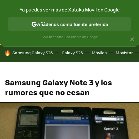
Ya puedes ver más de Xataka Movil en Google
CONECTIVIDAD
MÓVIL Y SOCIEDAD
APLICACIONES
COM
Añádenos como fuente preferida
Solo necesitas una cuenta de Google
×
HOY SE HABLA DE
Samsung Galaxy S26
Galaxy S26
Móviles
Movistar
Samsung Galaxy Note 3 y los
rumores que no cesan