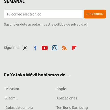
SEMANAL
SUSCRIBIR
Suscribiéndote aceptas nuestra
política de privacidad
Síguenos
Twit
Fac
You
Inst
RSS
Flip
ter
ebo
tub
agr
boa
ok
e
am
rd
En Xataka Móvil hablamos de...
Movistar
Apple
Xiaomi
Aplicaciones
Guías de compra
Territorio Samsung