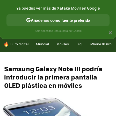
Ya puedes ver más de Xataka Movil en Google
CONECTIVIDAD
MÓVIL Y SOCIEDAD
APLICACIONES
COM
Añádenos como fuente preferida
Solo necesitas una cuenta de Google
×
HOY SE HABLA DE
Euro digital
Mundial
Móviles
Digi
iPhone 18 Pro
Samsung Galaxy Note III podría
introducir la primera pantalla
OLED plástica en móviles