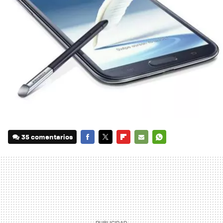
35 comentarios
FACEBOOK
TWITTER
FLIPBOARD
E-
WHATSAPP
MAIL