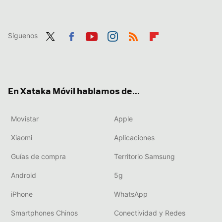
Síguenos
Twit
Fac
You
Inst
RSS
Flip
ter
ebo
tub
agr
boa
ok
e
am
rd
En Xataka Móvil hablamos de...
Movistar
Apple
Xiaomi
Aplicaciones
Guías de compra
Territorio Samsung
Android
5g
iPhone
WhatsApp
Smartphones Chinos
Conectividad y Redes