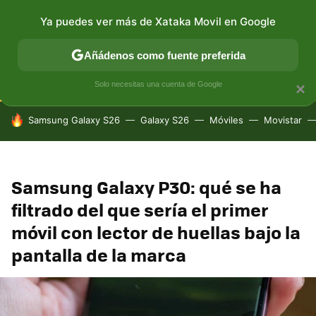
Ya puedes ver más de Xataka Movil en Google
CONECTIVIDAD
MÓVIL Y SOCIEDAD
APLICACIONES
Añádenos como fuente preferida
Solo necesitas una cuenta de Google
×
HOY SE HABLA DE
Samsung Galaxy S26
Galaxy S26
Móviles
Movistar
Samsung Galaxy P30: qué se ha
filtrado del que sería el primer
móvil con lector de huellas bajo la
pantalla de la marca