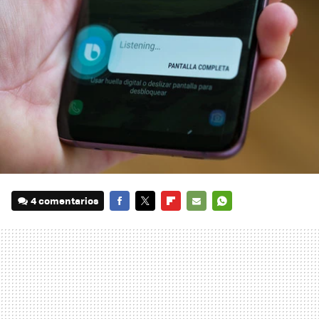
4 comentarios
FACEBOOK
TWITTER
FLIPBOARD
E-
WHATSAPP
MAIL