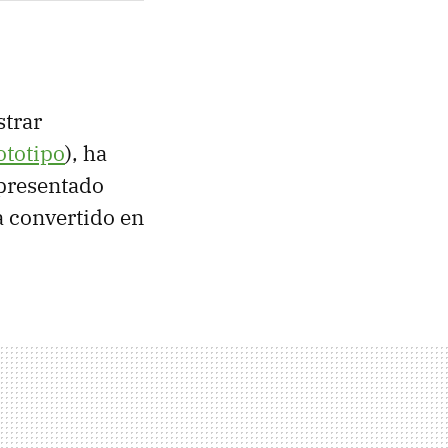
trar
ototipo
), ha
 presentado
a convertido en