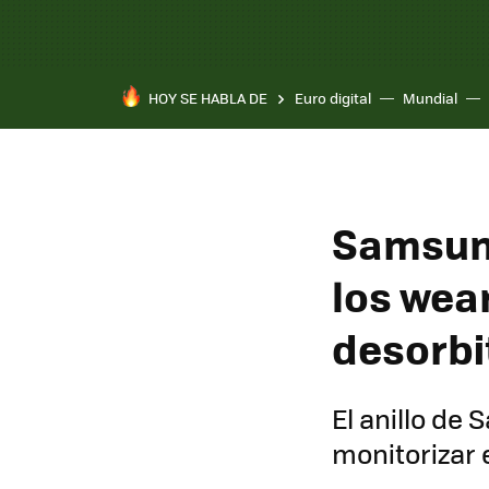
HOY SE HABLA DE
Euro digital
Mundial
Pixel 10a
Samsung
los wea
desorbi
El anillo de
monitorizar e