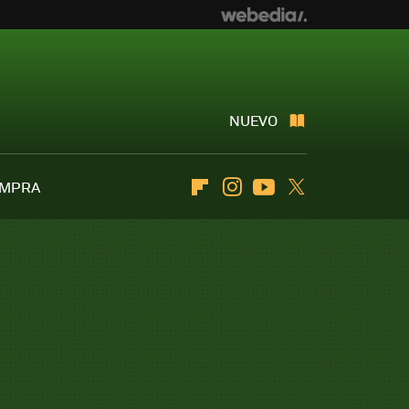
NUEVO
OMPRA
Flipboard
Instagram
Youtube
Twitter