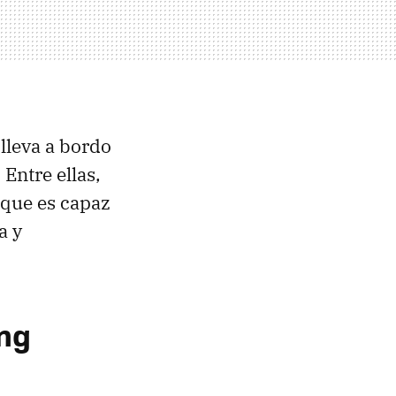
lleva a bordo
Entre ellas,
 que es capaz
a y
ing