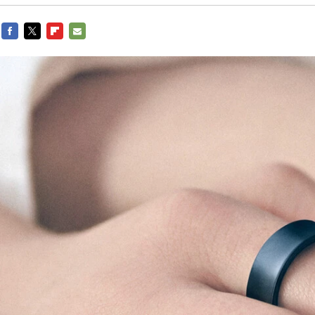
FACEBOOK
TWITTER
FLIPBOARD
E-
MAIL