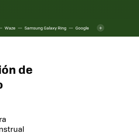
Waze
Samsung Galaxy Ring
Google
ión de
o
ra
enstrual