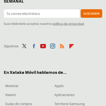
SEMANAL
SUSCRIBIR
Suscribiéndote aceptas nuestra
política de privacidad
Síguenos
Twit
Fac
You
Inst
RSS
Flip
ter
ebo
tub
agr
boa
ok
e
am
rd
En Xataka Móvil hablamos de...
Movistar
Apple
Xiaomi
Aplicaciones
Guías de compra
Territorio Samsung