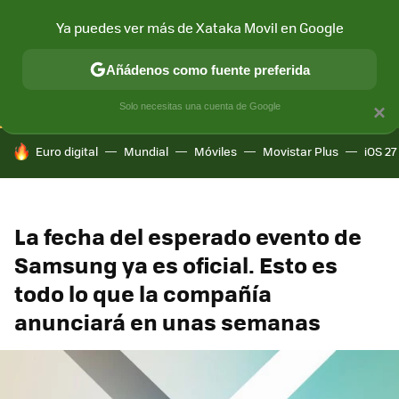
Ya puedes ver más de Xataka Movil en Google
CONECTIVIDAD
MÓVIL Y SOCIEDAD
APLICACIONES
COM
Añádenos como fuente preferida
Solo necesitas una cuenta de Google
×
HOY SE HABLA DE
Euro digital
Mundial
Móviles
Movistar Plus
iOS 27
La fecha del esperado evento de
Samsung ya es oficial. Esto es
todo lo que la compañía
anunciará en unas semanas