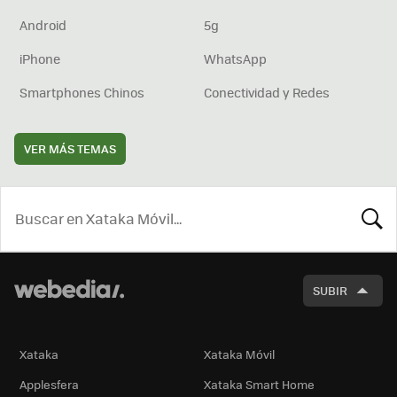
Android
5g
iPhone
WhatsApp
Smartphones Chinos
Conectividad y Redes
VER MÁS TEMAS
BUSCA
SUBIR
Xataka
Xataka Móvil
Applesfera
Xataka Smart Home