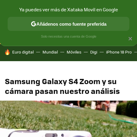
Ya puedes ver más de Xataka Movil en Google
CONECTIVIDAD
MÓVIL Y SOCIEDAD
APLICACIONES
COM
Añádenos como fuente preferida
Solo necesitas una cuenta de Google
×
HOY SE HABLA DE
Euro digital
Mundial
Móviles
Digi
iPhone 18 Pro
Samsung Galaxy S4 Zoom y su
cámara pasan nuestro análisis