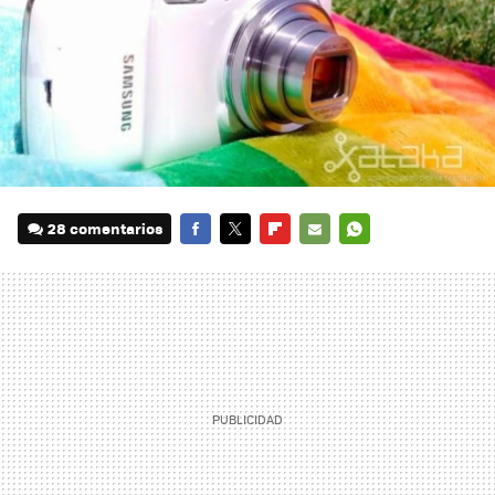
28 comentarios
FACEBOOK
TWITTER
FLIPBOARD
E-
WHATSAPP
MAIL