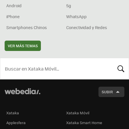
Android
5g
iPhone
WhatsApp
Smartphones Chinos
Conectividad y Redes
VER MÁS TEMAS
BUSCA
SUBIR
Xataka
Xataka Móvil
Applesfera
Xataka Smart Home