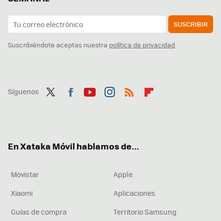
SUSCRIBIR
Suscribiéndote aceptas nuestra
política de privacidad
Síguenos
Twit
Fac
You
Inst
RSS
Flip
ter
ebo
tub
agr
boa
ok
e
am
rd
En Xataka Móvil hablamos de...
Movistar
Apple
Xiaomi
Aplicaciones
Guías de compra
Territorio Samsung