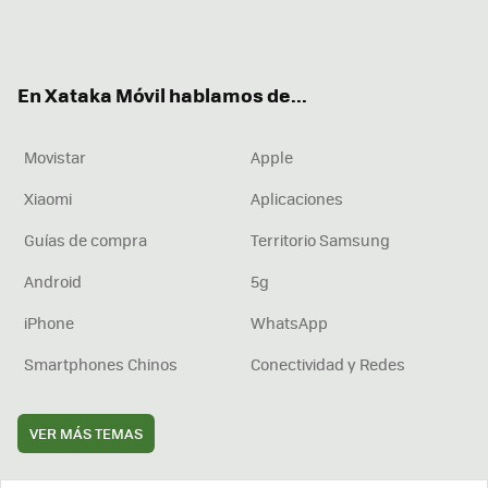
Twit
Fac
You
Inst
RSS
Flip
ter
ebo
tub
agr
boa
ok
e
am
rd
En Xataka Móvil hablamos de...
Movistar
Apple
Xiaomi
Aplicaciones
Guías de compra
Territorio Samsung
Android
5g
iPhone
WhatsApp
Smartphones Chinos
Conectividad y Redes
VER MÁS TEMAS