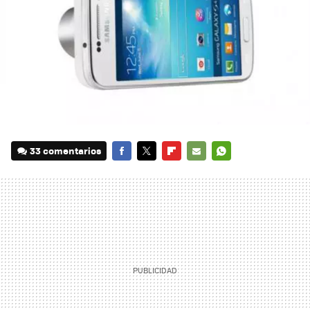
33 comentarios
FACEBOOK
TWITTER
FLIPBOARD
E-
WHATSAPP
MAIL