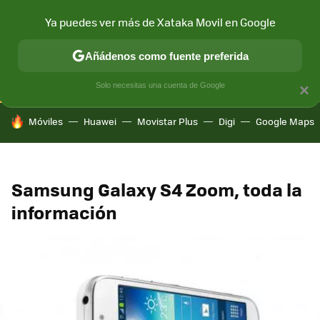
Ya puedes ver más de Xataka Movil en Google
CONECTIVIDAD
MÓVIL Y SOCIEDAD
APLICACIONES
COM
Añádenos como fuente preferida
Solo necesitas una cuenta de Google
×
HOY SE HABLA DE
Móviles
Huawei
Movistar Plus
Digi
Google Maps
Samsung Galaxy S4 Zoom, toda la
información