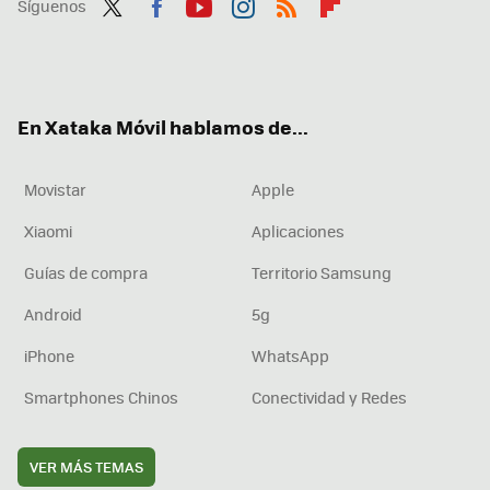
Síguenos
Twit
Fac
You
Inst
RSS
Flip
ter
ebo
tub
agr
boa
ok
e
am
rd
En Xataka Móvil hablamos de...
Movistar
Apple
Xiaomi
Aplicaciones
Guías de compra
Territorio Samsung
Android
5g
iPhone
WhatsApp
Smartphones Chinos
Conectividad y Redes
VER MÁS TEMAS