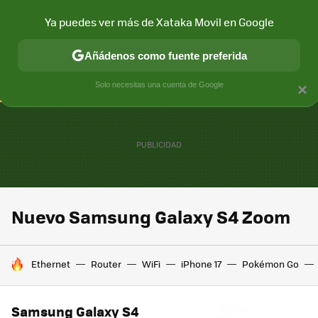
Ya puedes ver más de Xataka Movil en Google
CONECTIVIDAD
MÓVIL Y SOCIEDAD
APLICACIONES
COM
Añádenos como fuente preferida
Solo necesitas una cuenta de Google
×
Nuevo Samsung Galaxy S4 Zoom
HOY SE HABLA DE
Ethernet
Router
WiFi
iPhone 17
Pokémon Go
Samsung Galaxy S4