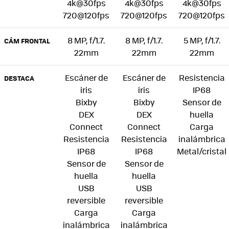
4k@30fps
4k@30fps
4k@30fps
720@120fps
720@120fps
720@120fps
8 MP, f/1.7.
8 MP, f/1.7.
5 MP, f/1.7.
CÁM FRONTAL
22mm
22mm
22mm
Escáner de
Escáner de
Resistencia
DESTACA
iris
iris
IP68
Bixby
Bixby
Sensor de
DEX
DEX
huella
Connect
Connect
Carga
Resistencia
Resistencia
inalámbrica
IP68
IP68
Metal/cristal
Sensor de
Sensor de
huella
huella
USB
USB
reversible
reversible
Carga
Carga
inalámbrica
inalámbrica