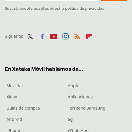
Suscribiéndote aceptas nuestra
política de privacidad
Síguenos
Twit
Fac
You
Inst
RSS
Flip
ter
ebo
tub
agr
boa
ok
e
am
rd
En Xataka Móvil hablamos de...
Movistar
Apple
Xiaomi
Aplicaciones
Guías de compra
Territorio Samsung
Android
5g
iPhone
WhatsApp