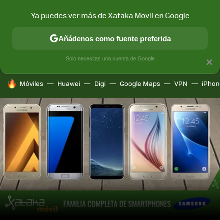
Ya puedes ver más de Xataka Movil en Google
MENÚ
NUEVO
Añádenos como fuente preferida
CONECTIVIDAD
MÓVIL Y SOCIEDAD
APLICACIONES
COM
Solo necesitas una cuenta de Google
×
HOY SE HABLA DE
Móviles
Huawei
Digi
Google Maps
VPN
iPhon