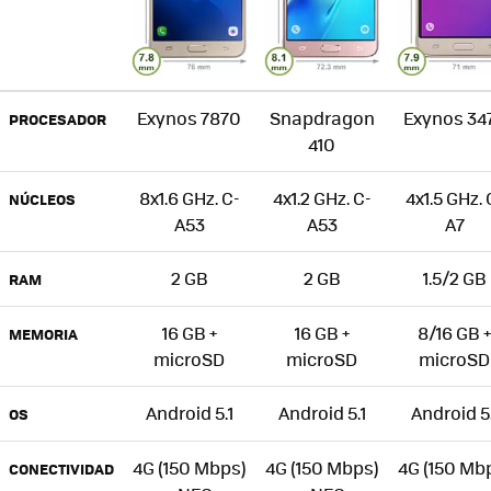
Exynos 7870
Snapdragon
Exynos 34
PROCESADOR
410
8x1.6 GHz. C-
4x1.2 GHz. C-
4x1.5 GHz. 
NÚCLEOS
A53
A53
A7
2 GB
2 GB
1.5/2 GB
RAM
16 GB +
16 GB +
8/16 GB +
MEMORIA
microSD
microSD
microSD
Android 5.1
Android 5.1
Android 5.
OS
4G (150 Mbps)
4G (150 Mbps)
4G (150 Mb
CONECTIVIDAD