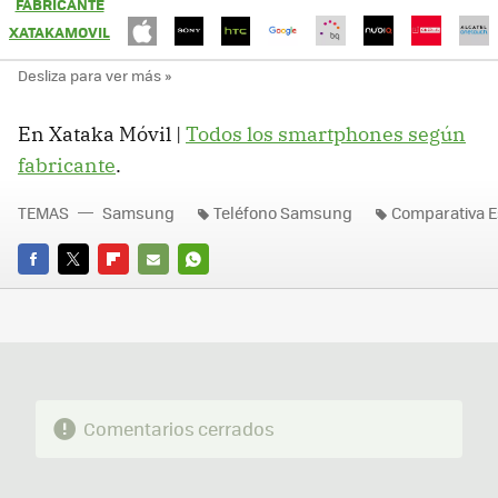
FABRICANTE
XATAKAMOVIL
En Xataka Móvil |
Todos los smartphones según
fabricante
.
TEMAS
Samsung
Teléfono Samsung
Comparativa E
FACEBOOK
TWITTER
FLIPBOARD
E-
WHATSAPP
MAIL
Comentarios cerrados