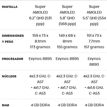
Super
Super
Super
PANTALLA
AMOLED
AMOLED
AMOLED
6.2" QHD (531
5.8" QHD
5.5" QHD (534
ppp)
(568 ppp)
ppp)
159 x 73 x
149 x 68 x
151 x 73 x
DIMENSIONES
8.1mm
8mm
7.7mm
Y PESO
173 gramos
155 gramos
157 gramos
Exynos 8895
Exynos 8895
Exynos
PROCESADOR
8890
4x2.3 GHz. C-
4x2.3 GHz. C-
4x2.3 GHz. C-
NÚCLEOS
A57
A57
A57
+ 4x1.7 GHz.
+ 4x1.7 GHz.
+ 4x1.6 GHz.
C-A53
C-A53
C-A53
4 GB DDR4
4 GB DDR4
4 GB DDR4
RAM