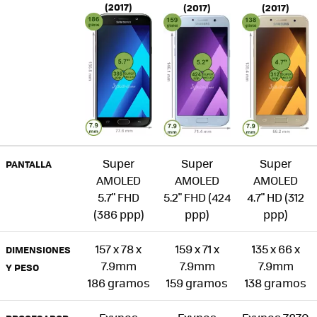
(2017)
(2017)
(2017)
Super
Super
Super
PANTALLA
AMOLED
AMOLED
AMOLED
5.7" FHD
5.2" FHD (424
4.7" HD (312
(386 ppp)
ppp)
ppp)
157 x 78 x
159 x 71 x
135 x 66 x
DIMENSIONES
7.9mm
7.9mm
7.9mm
Y PESO
186 gramos
159 gramos
138 gramos