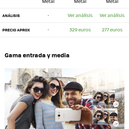
Metal
Metal
Metal
-
Ver análisis
Ver análisis
ANÁLISIS
-
329 euros
277 euros
PRECIO APROX
Gama entrada y media