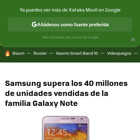
Ya puedes ver más de Xataka Movil en Google
CONECTIVIDAD
MÓVIL Y SOCIEDAD
APLICACIONES
COM
Añádenos como fuente preferida
Solo necesitas una cuenta de Google
×
HOY SE HABLA DE
Bizum
Router
Xiaomi Smart Band 10
Videojuegos
Samsung supera los 40 millones
de unidades vendidas de la
familia Galaxy Note