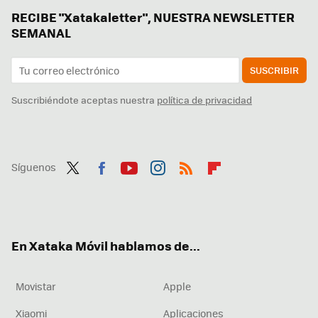
RECIBE "Xatakaletter", NUESTRA NEWSLETTER
SEMANAL
SUSCRIBIR
Suscribiéndote aceptas nuestra
política de privacidad
Síguenos
Twit
Fac
You
Inst
RSS
Flip
ter
ebo
tub
agr
boa
ok
e
am
rd
En Xataka Móvil hablamos de...
Movistar
Apple
Xiaomi
Aplicaciones