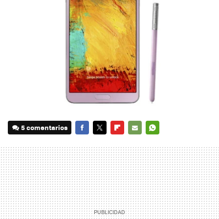
5 comentarios
FACEBOOK
TWITTER
FLIPBOARD
E-
WHATSAPP
MAIL