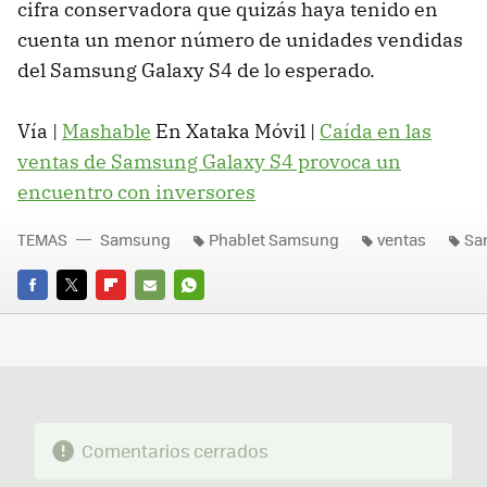
cifra conservadora que quizás haya tenido en
cuenta un menor número de unidades vendidas
del Samsung Galaxy S4 de lo esperado.
Vía |
Mashable
En Xataka Móvil |
Caída en las
ventas de Samsung Galaxy S4 provoca un
encuentro con inversores
TEMAS
Samsung
Phablet Samsung
ventas
Sa
FACEBOOK
TWITTER
FLIPBOARD
E-
WHATSAPP
MAIL
Comentarios cerrados