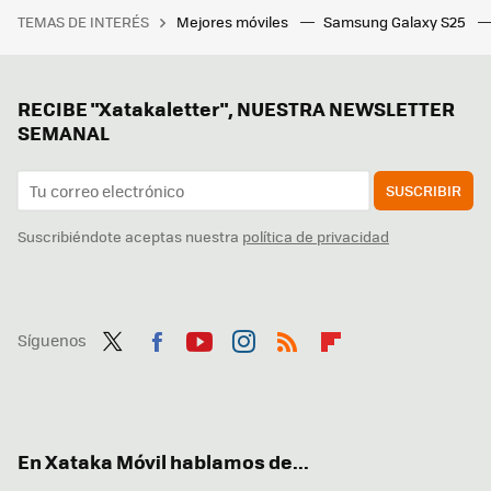
TEMAS DE INTERÉS
Mejores móviles
Samsung Galaxy S25
RECIBE "Xatakaletter", NUESTRA NEWSLETTER
SEMANAL
SUSCRIBIR
Suscribiéndote aceptas nuestra
política de privacidad
Síguenos
Twit
Fac
You
Inst
RSS
Flip
ter
ebo
tub
agr
boa
ok
e
am
rd
En Xataka Móvil hablamos de...