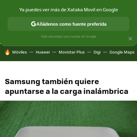
Ya puedes ver más de Xataka Movil en Google
CONECTIVIDAD
MÓVIL Y SOCIEDAD
APLICACIONES
COM
Añádenos como fuente preferida
Solo necesitas una cuenta de Google
×
HOY SE HABLA DE
Móviles
Huawei
Movistar Plus
Digi
Google Maps
Samsung también quiere
apuntarse a la carga inalámbrica