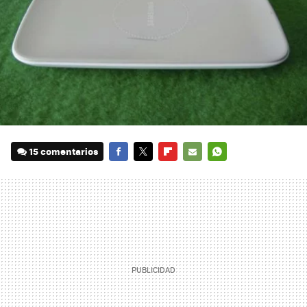
15 comentarios
FACEBOOK
TWITTER
FLIPBOARD
E-
WHATSAPP
MAIL