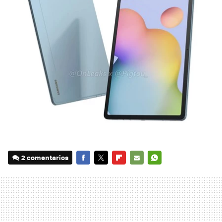
2 comentarios
FACEBOOK
TWITTER
FLIPBOARD
E-
WHATSAPP
MAIL