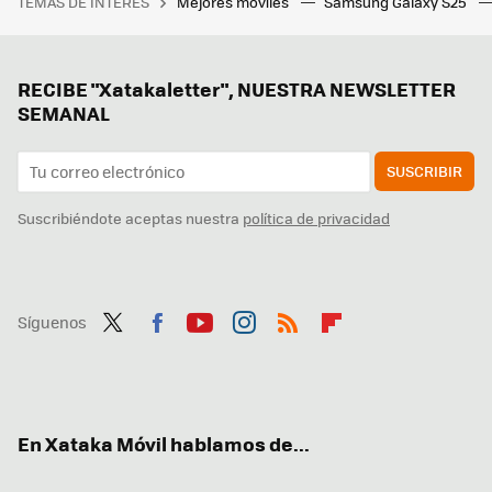
TEMAS DE INTERÉS
Mejores móviles
Samsung Galaxy S25
RECIBE "Xatakaletter", NUESTRA NEWSLETTER
SEMANAL
SUSCRIBIR
Suscribiéndote aceptas nuestra
política de privacidad
Síguenos
Twit
Fac
You
Inst
RSS
Flip
ter
ebo
tub
agr
boa
ok
e
am
rd
En Xataka Móvil hablamos de...