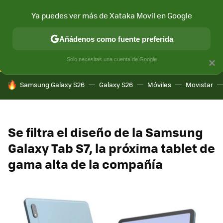
Ya puedes ver más de Xataka Movil en Google
CONECTIVIDAD
MÓVIL Y SOCIEDAD
APLICACIONES
COM
Añádenos como fuente preferida
Solo necesitas una cuenta de Google
×
HOY SE HABLA DE
Samsung Galaxy S26
Galaxy S26
Móviles
Movistar
Se filtra el diseño de la Samsung
Galaxy Tab S7, la próxima tablet de
gama alta de la compañía