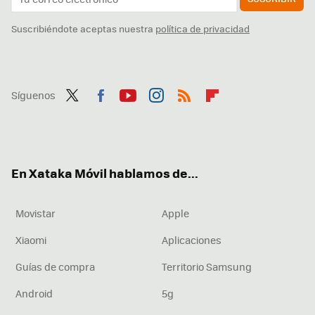
Suscribiéndote aceptas nuestra
política de privacidad
Síguenos
Twit
Fac
You
Inst
RSS
Flip
ter
ebo
tub
agr
boa
ok
e
am
rd
En Xataka Móvil hablamos de...
Movistar
Apple
Xiaomi
Aplicaciones
Guías de compra
Territorio Samsung
Android
5g