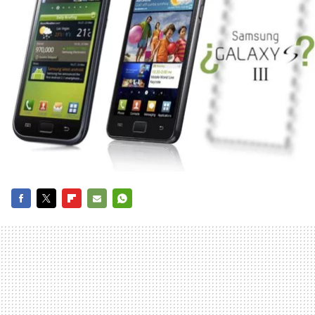
FACEBOOK
TWITTER
FLIPBOARD
E-
WHATSAPP
MAIL