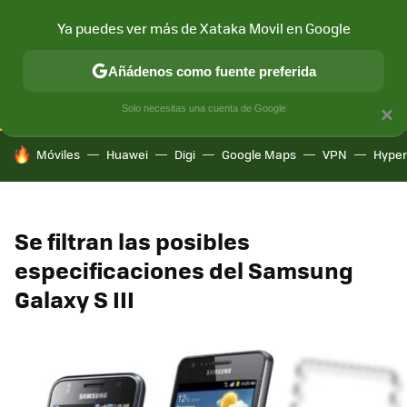
Ya puedes ver más de Xataka Movil en Google
CONECTIVIDAD
MÓVIL Y SOCIEDAD
APLICACIONES
COM
Añádenos como fuente preferida
Solo necesitas una cuenta de Google
×
HOY SE HABLA DE
Móviles
Huawei
Digi
Google Maps
VPN
Hype
Se filtran las posibles
especificaciones del Samsung
Galaxy S III