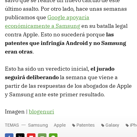
salvo que se realice un nuevo cálculo de este
último asalto. Por otro lado, hace unas semanas
publicamos que
Google apoyaría
económicamente a Samsung
en su batalla legal
contra Apple. Esto no sucederá porque
las
patentes que infringía Android y no Samsung
eran otras
.
Esto ha sido un veredicto inicial,
el jurado
seguirá deliberando
la semana que viene a
partir de las respuestas de los abogados de Apple
y Samsung ante este primer resultado.
Imagen |
blogenuri
TEMAS
Samsung
Apple
Patentes
Galaxy
iPh