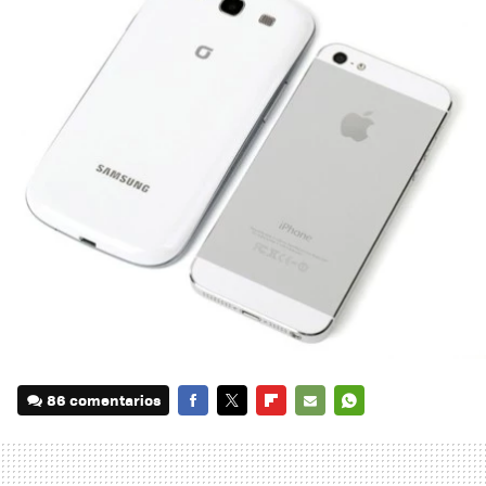
86 comentarios
FACEBOOK
TWITTER
FLIPBOARD
E-
WHATSAPP
MAIL