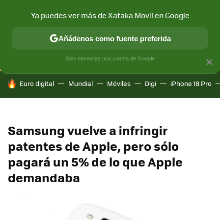
Ya puedes ver más de Xataka Movil en Google
CONECTIVIDAD
MÓVIL Y SOCIEDAD
APLICACIONES
COM
Añádenos como fuente preferida
Solo necesitas una cuenta de Google
×
HOY SE HABLA DE
Euro digital
Mundial
Móviles
Digi
iPhone 18 Pro
Samsung vuelve a infringir
patentes de Apple, pero sólo
pagará un 5% de lo que Apple
demandaba