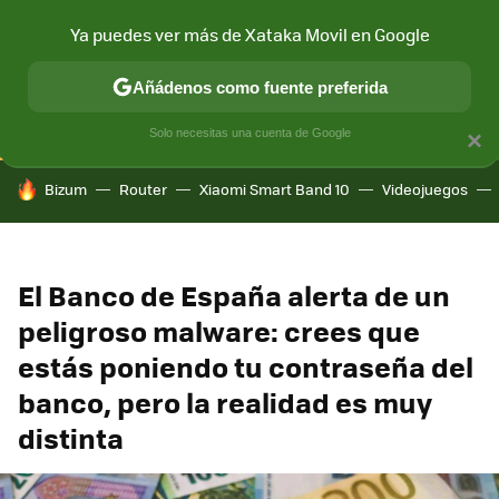
Ya puedes ver más de Xataka Movil en Google
CONECTIVIDAD
MÓVIL Y SOCIEDAD
APLICACIONES
COM
Añádenos como fuente preferida
Solo necesitas una cuenta de Google
×
HOY SE HABLA DE
Bizum
Router
Xiaomi Smart Band 10
Videojuegos
El Banco de España alerta de un
peligroso malware: crees que
estás poniendo tu contraseña del
banco, pero la realidad es muy
distinta