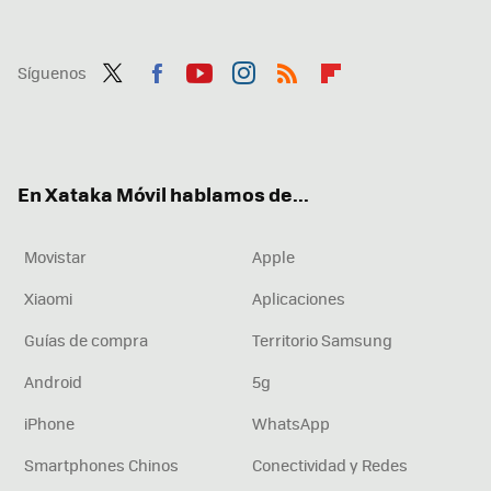
Síguenos
Twit
Fac
You
Inst
RSS
Flip
ter
ebo
tub
agr
boa
ok
e
am
rd
En Xataka Móvil hablamos de...
Movistar
Apple
Xiaomi
Aplicaciones
Guías de compra
Territorio Samsung
Android
5g
iPhone
WhatsApp
Smartphones Chinos
Conectividad y Redes