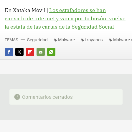
En Xataka Móvil |
Los estafadores se han
cansado de internet y van a por tu buzón: vuelve
la estafa de las cartas de la Seguridad Social
TEMAS
Seguridad
Malware
troyanos
Malware 
FACEBOOK
TWITTER
FLIPBOARD
E-
WHATSAPP
MAIL
Comentarios cerrados