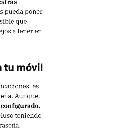
estras
tos pueda poner
sible que
ejos a tener en
 tu móvil
licaciones, es
seña. Aunque,
 configurado
,
ncluso teniendo
traseña.