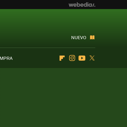
NUEVO
OMPRA
Flipboard
Instagram
Youtube
Twitter