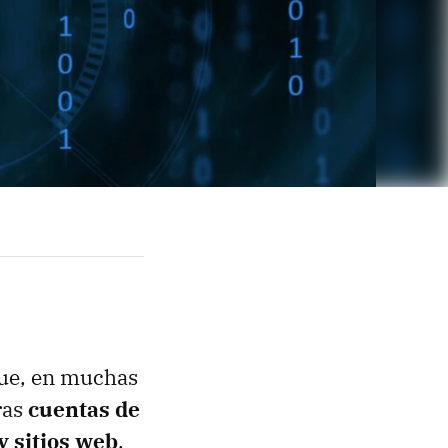
que, en muchas
ras
cuentas de
y sitios web
.