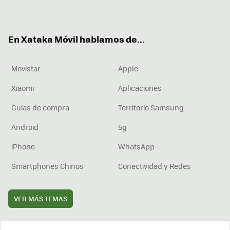
ter
ebo
tub
agr
boa
ok
e
am
rd
En Xataka Móvil hablamos de...
Movistar
Apple
Xiaomi
Aplicaciones
Guías de compra
Territorio Samsung
Android
5g
iPhone
WhatsApp
Smartphones Chinos
Conectividad y Redes
VER MÁS TEMAS