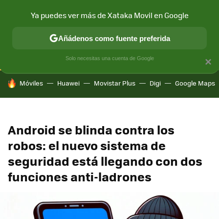
Ya puedes ver más de Xataka Movil en Google
CONECTIVIDAD
MÓVIL Y SOCIEDAD
APLICACIONES
COM
Añádenos como fuente preferida
Solo necesitas una cuenta de Google
×
HOY SE HABLA DE
Móviles
Huawei
Movistar Plus
Digi
Google Maps
Android se blinda contra los
robos: el nuevo sistema de
seguridad está llegando con dos
funciones anti-ladrones