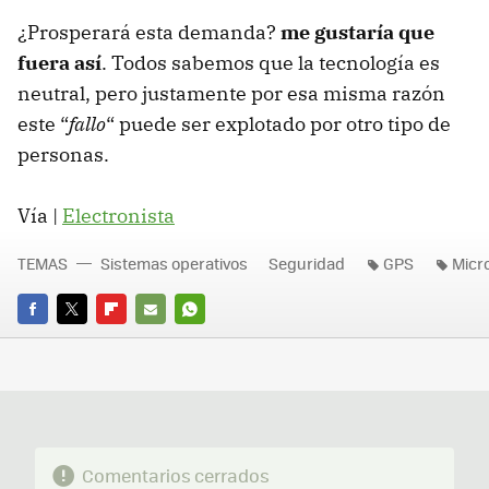
¿Prosperará esta demanda?
me gustaría que
fuera así
. Todos sabemos que la tecnología es
neutral, pero justamente por esa misma razón
este “
fallo
“ puede ser explotado por otro tipo de
personas.
Vía |
Electronista
TEMAS
Sistemas operativos
Seguridad
GPS
Micr
FACEBOOK
TWITTER
FLIPBOARD
E-
WHATSAPP
MAIL
Comentarios cerrados