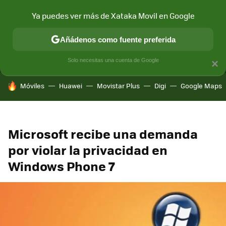
Ya puedes ver más de Xataka Movil en Google
MENÚ
NUEVO
Añádenos como fuente preferida
CONECTIVIDAD
MÓVIL Y SOCIEDAD
APLICACIONES
COM
Solo necesitas una cuenta de Google
×
HOY SE HABLA DE
Móviles
Huawei
Movistar Plus
Digi
Google Maps
Microsoft recibe una demanda
por violar la privacidad en
Windows Phone 7