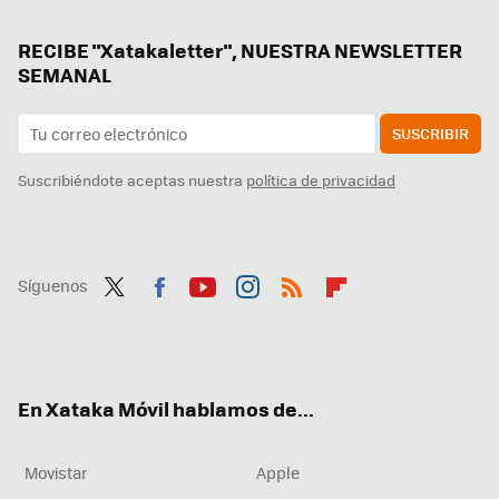
RECIBE "Xatakaletter", NUESTRA NEWSLETTER
SEMANAL
SUSCRIBIR
Suscribiéndote aceptas nuestra
política de privacidad
Síguenos
Twit
Fac
You
Inst
RSS
Flip
ter
ebo
tub
agr
boa
ok
e
am
rd
En Xataka Móvil hablamos de...
Movistar
Apple