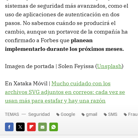
sistemas de seguridad más avanzados, como el
uso de aplicaciones de autenticación en dos
pasos. No sabemos cuándo se producirá el
cambio, aunque un portavoz de la compañía ha
confirmado a Forbes que
planean
implementarlo durante los próximos meses.
Imagen de portada | Solen Feyissa (
Unsplash
)
En Xataka Móvil |
Mucho cuidado con los
archivos SVG adjuntos en correos: cada vez se
usan más para estafar y hay una razón
TEMAS
Seguridad
Google
gmail
SMS
Frau
FACEBOOK
TWITTER
FLIPBOARD
E-
WHATSAPP