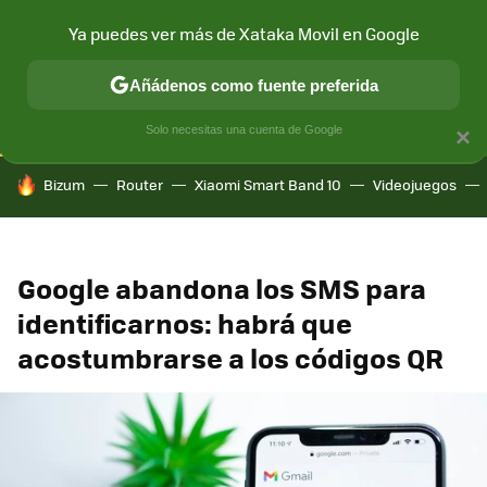
Ya puedes ver más de Xataka Movil en Google
CONECTIVIDAD
MÓVIL Y SOCIEDAD
APLICACIONES
COM
Añádenos como fuente preferida
Solo necesitas una cuenta de Google
×
HOY SE HABLA DE
Bizum
Router
Xiaomi Smart Band 10
Videojuegos
Google abandona los SMS para
identificarnos: habrá que
acostumbrarse a los códigos QR