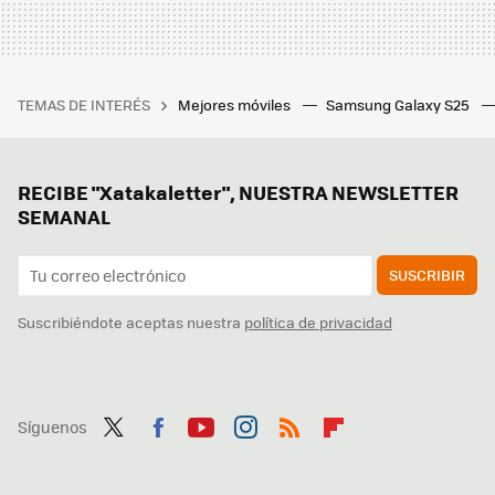
TEMAS DE INTERÉS
Mejores móviles
Samsung Galaxy S25
RECIBE "Xatakaletter", NUESTRA NEWSLETTER
SEMANAL
SUSCRIBIR
Suscribiéndote aceptas nuestra
política de privacidad
Síguenos
Twit
Fac
You
Inst
RSS
Flip
ter
ebo
tub
agr
boa