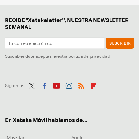
RECIBE "Xatakaletter", NUESTRA NEWSLETTER
SEMANAL
SUSCRIBIR
Suscribiéndote aceptas nuestra
política de privacidad
Síguenos
Twit
Fac
You
Inst
RSS
Flip
ter
ebo
tub
agr
boa
ok
e
am
rd
En Xataka Móvil hablamos de...
Movistar
Apple