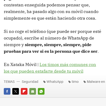
contestan enseguida podemos pensar que,
realmente, ha pasado algo con su móvil cuando
simplemente es que están haciendo otra cosa.
Si no coge el teléfono (que puede ser porque esté
ocupado), escribe al número de WhatsApp de
siempre y
siempre, siempre, siempre, pide
pruebas para ver si es la persona que dice ser
.
En Xataka Móvil |
Los timos más comunes con
los que pueden estafarte desde tu móvil
TEMAS
Seguridad
WhatsApp
timo
Malware en 
FACEBOOK
TWITTER
FLIPBOARD
E-
WHATSAPP
MAIL