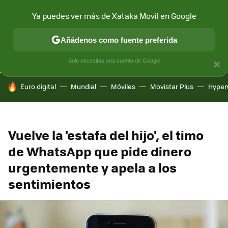
Ya puedes ver más de Xataka Movil en Google
CONECTIVIDAD
MÓVIL Y SOCIEDAD
APLICACIONES
COM
Añádenos como fuente preferida
Solo necesitas una cuenta de Google
×
HOY SE HABLA DE
Euro digital
Mundial
Móviles
Movistar Plus
Hyper
Vuelve la 'estafa del hijo', el timo
de WhatsApp que pide dinero
urgentemente y apela a los
sentimientos