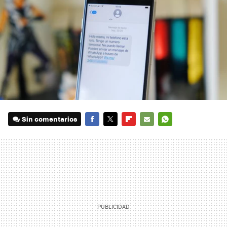
Sin comentarios
FACEBOOK
TWITTER
FLIPBOARD
E-
WHATSAPP
MAIL