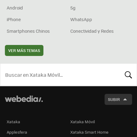
Android
5g
iPhone
WhatsApp
Smartphones Chinos
Conectividad y Redes
VER MÁS TEMAS
BUSCA
SUBIR
Xataka
Xataka Móvil
Applesfera
Xataka Smart Home