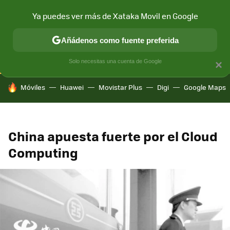
Ya puedes ver más de Xataka Movil en Google
CONECTIVIDAD
MÓVIL Y SOCIEDAD
APLICACIONES
COM
Añádenos como fuente preferida
Solo necesitas una cuenta de Google
×
HOY SE HABLA DE
Móviles
Huawei
Movistar Plus
Digi
Google Maps
China apuesta fuerte por el Cloud
Computing