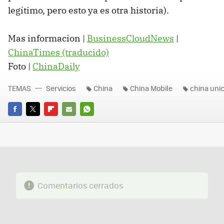
legítimo, pero esto ya es otra historia).
Mas informacion |
BusinessCloudNews
|
ChinaTimes (traducido)
Foto |
ChinaDaily
TEMAS
Servicios
China
China Mobile
china uni
FACEBOOK
TWITTER
FLIPBOARD
E-
WHATSAPP
MAIL
Comentarios cerrados