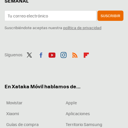
SEMANAL
SUSCRIBIR
Suscribiéndote aceptas nuestra
política de privacidad
Síguenos
Twit
Fac
You
Inst
RSS
Flip
ter
ebo
tub
agr
boa
ok
e
am
rd
En Xataka Móvil hablamos de...
Movistar
Apple
Xiaomi
Aplicaciones
Guías de compra
Territorio Samsung